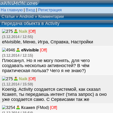
На главную
|
Вход
|
Регистрация
Статьи
Android
Комментарии
Передача обьекта в Activity
Naik
[Off]
(3.12.2014 / 12:55)
eNvisible, Меню, Игра, Справка, Настройки
eNvisible
[Off]
(3.12.2014 / 12:15)
Плюсанул. Но я не могу понять, для чего
создавать несколько активностей? В чём
практическая польза? Чего я не знаю?)
Naik
[Off]
(1.12.2014 / 15:59)
Koenig, Activity создается системой, как сказал
Ксакеп, ты передаешь интент (типа запрос) а оно
уже создается само. С Сервисами так же
Ксакеп
(FMod)
[Off]