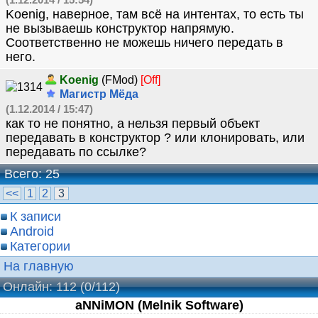
(1.12.2014 / 15:54)
Koenig, наверное, там всё на интентах, то есть ты
не вызываешь конструктор напрямую.
Соответственно не можешь ничего передать в
него.
Koenig
(FMod)
[Off]
Магистр Мёда
(1.12.2014 / 15:47)
как то не понятно, а нельзя первый объект
передавать в конструктор ? или клонировать, или
передавать по ссылке?
Всего: 25
<<
1
2
3
К записи
Android
Категории
На главную
Онлайн: 112
(0/112)
aNNiMON (Melnik Software)