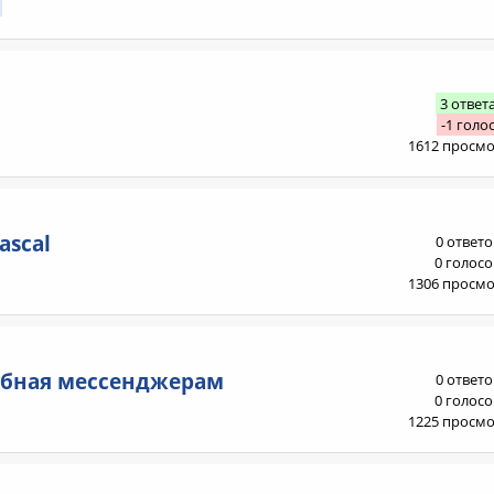
3 ответ
-1 голо
1612 просм
ascal
0 ответо
0 голосо
1306 просм
обная мессенджерам
0 ответо
0 голосо
1225 просм