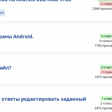
-1 голо
2349 просм
am
раны Android.
3 ответ
0 голос
1703 прос
айл?
3 ответ
-1 голо
1472 прос
и ответы редактировать заданный
1 отве
2 голос
2472 прос