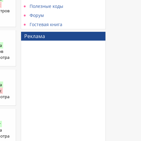
с
Полезные коды
отров
Форум
Гостевая книга
Реклама
а
ов
мотра
а
с
мотра
т
а
мотра