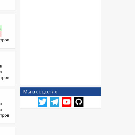
а
с
отров
в
в
отров
Мы в соцсетях
в
в
отров