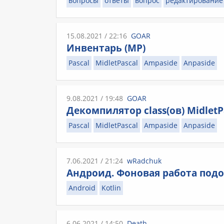
вопросы
ответы
вопрос
редактирование
15.08.2021 / 22:16
GOAR
Инвентарь (МР)
Pascal
MidletPascal
Ampaside
Anpaside
9.08.2021 / 19:48
GOAR
Декомпилятор class(ов) MidletP
Pascal
MidletPascal
Ampaside
Anpaside
7.06.2021 / 21:24
wRadchuk
Андроид. Фоновая работа под
Android
Kotlin
6.06.2021 / 14:50
Death