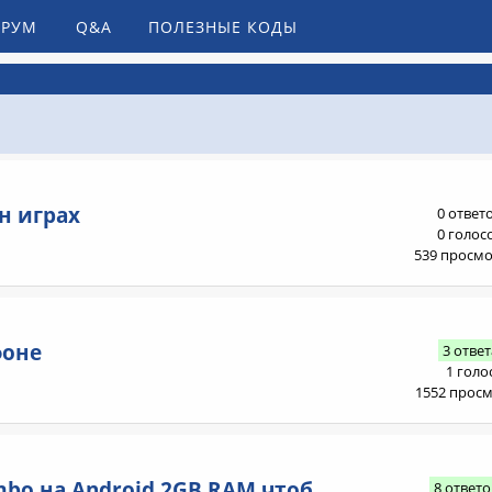
РУМ
Q&A
ПОЛЕЗНЫЕ КОДЫ
н играх
0 ответ
0 голос
539 просм
фоне
3 ответ
1 голо
1552 прос
mbo на Android 2GB RAM чтоб
8 ответо