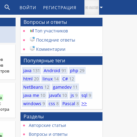
ВОЙТИ
РЕГИСТРАЦИЯ
Вопросы и ответы
Топ участников
Последние ответы
Комментарии
ов
Популярные теги
ов
java
131
Android
91
php
29
отров
html
20
linux
14
C#
12
NetBeans
12
gamedev
11
java me
10
javafx
10
js
9
sql
9
а
>>
с
windows
9
css
8
Pascal
8
мотра
Разделы
Авторские статьи
Вопросы и ответы
в