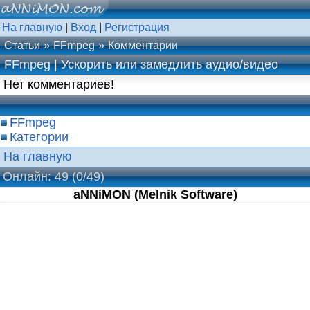
На главную
|
Вход
|
Регистрация
Статьи
FFmpeg
Комментарии
FFmpeg | Ускорить или замедлить аудио/видео
Нет комментариев!
FFmpeg
Категории
На главную
Онлайн: 49
(0/49)
aNNiMON (Melnik Software)