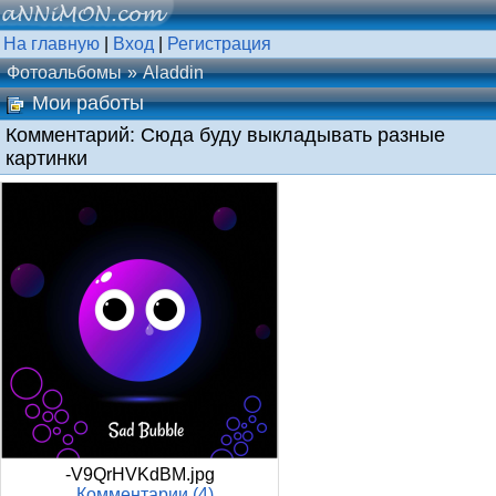
На главную
|
Вход
|
Регистрация
Фотоальбомы
Aladdin
Мои работы
Комментарий: Сюда буду выкладывать разные
картинки
-V9QrHVKdBM.jpg
Комментарии (4)