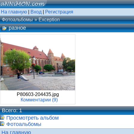
На главную
|
Вход
|
Регистрация
Фотоальбомы
Exception
разное
P80603-204435.jpg
Комментарии (9)
Всего: 1
Просмотреть альбом
Фотоальбомы
На главную