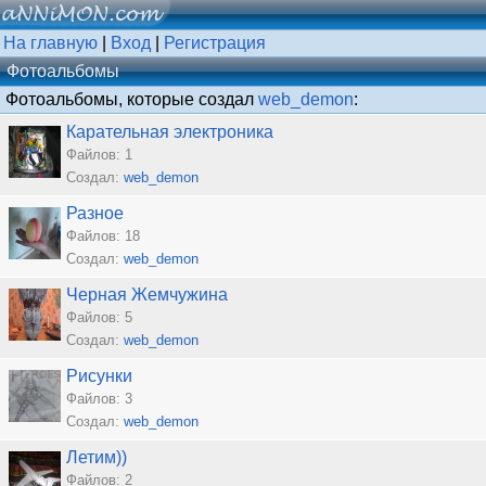
На главную
|
Вход
|
Регистрация
Фотоальбомы
Фотоальбомы, которые создал
web_demon
:
Карательная электроника
Файлов: 1
Создал:
web_demon
Разное
Файлов: 18
Создал:
web_demon
Черная Жемчужина
Файлов: 5
Создал:
web_demon
Рисунки
Файлов: 3
Создал:
web_demon
Летим))
Файлов: 2