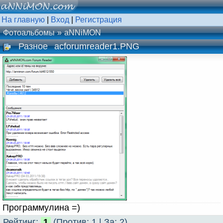
На главную
|
Вход
|
Регистрация
Фотоальбомы
aNNiMON
Разное
acforumreader1.PNG
Программулина =)
Рейтинг:
1
(Против: 1 | За: 2)