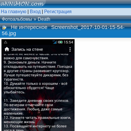
На главную
|
Вход
|
Регистрация
Фотоальбомы
Death
Не интересное
Screenshot_2017-10-01-15-54-
56.jpg