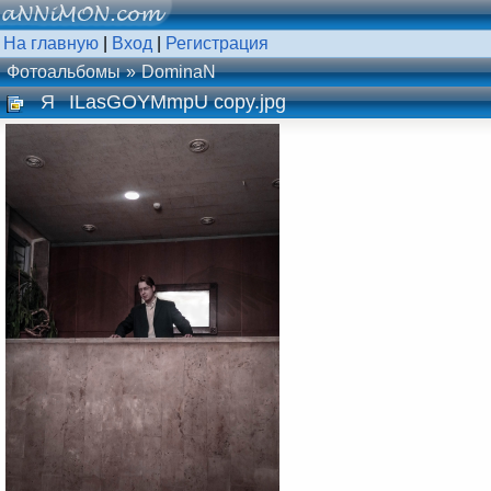
На главную
|
Вход
|
Регистрация
Фотоальбомы
DominaN
Я
ILasGOYMmpU copy.jpg