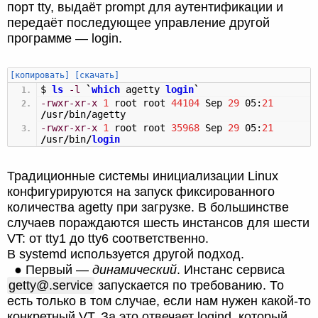
порт tty, выдаёт prompt для аутентификации и
передаёт последующее управление другой
программе — login.
[копировать]
[скачать]
$
ls
-l
`
which
agetty
login
`
-rwxr-xr-x
1
root root
44104
Sep
29
05:
21
/
usr
/
bin
/
agetty
-rwxr-xr-x
1
root root
35968
Sep
29
05:
21
/
usr
/
bin
/
login
Традиционные системы инициализации Linux
конфигурируются на запуск фиксированного
количества agetty при загрузке. В большинстве
случаев пораждаются шесть инстансов для шести
VT: от tty1 до tty6 соответственно.
В systemd используется другой подход.
● Первый —
динамический
. Инстанс сервиса
getty@.service
запускается по требованию. То
есть только в том случае, если нам нужен какой-то
конкретный VT. За это отвечает logind, который