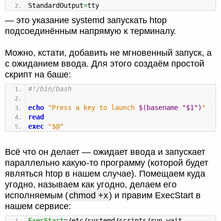
StandardOutput
=
tty
— это указание systemd запускать htop
подсоединённым напрямую к терминалу.
Можно, кстати, добавить не мгновенный запуск, а
с ожиданием ввода. Для этого создаём простой
скрипт на баше:
#!/bin/bash
echo
"Press a key to launch
$(basename "$1")
"
read
exec
"$@"
Всё что он делает — ожидает ввода и запускает
параллельно какую-то программу (которой будет
являться htop в нашем случае). Помещаем куда
угодно, называем как угодно, делаем его
исполняемым (
chmod +x
) и правим ExecStart в
нашем сервисе:
ExecStart
=
/
etc
/
systemd
/
scripts
/
run_wait