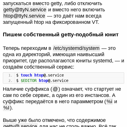
запускаться вместо getty, либо отключить
getty@ttyN.service
и вместо него включить
htop@ttyN.service
— это даёт нам всегда
запущенный htop на фиксированном VT.
Пишем собственный getty-подобный юнит
Теперь переходим в
/etc/systemd/system
— это
одна из директорий, имеющая наивысший
приоритет, где располагаются юниты systemd, — и
создаём собственный сервис:
$
touch
htop
@
.service
$
$EDITOR
htop
@
.service
Наличие суффикса (
@
) означает, что стартует не
сам по себе сервис, а один из его инстансов. А
суффикс передаётся в него парамметром (
%i
и
%I
).
Выше уже было отмечено, что содержимое
getty@.service
для нас не столь важно. Всё так,