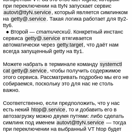
при переключении на ttyN запускает сервис
autovt@ttyN.service
, который является симлинком
на
getty@.service
. Такая логика работает для tty2-
tty6.
● Второй —
статический
. Конкретный инстанс
сервиса
getty@.service
втягивается
автоматически через
getty.target
, что даёт нам
всегда запущенный getty на tty1.
Можете набрать в терминале команду
systemctl
cat
getty@.service
, чтобы получить содержимое
этого сервиса. Рассматривать подробно мы его не
собираемся, поскольку это для нас не столь
важно.
Соответственно, если предположить, что у нас
есть некий
htop@.service
, то и добавить его в
автозагрузку можно двумя путями: либо сделать
симлинк под именем
autovt@ttyN.service
— тогда
при переключении на выбранный VT htop будет