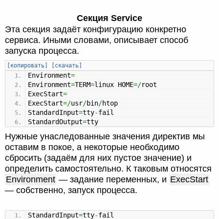
Секция Service
Эта секция задаёт конфигурацию конкретно
сервиса. Иными словами, описывает способ
запуска процесса.
[копировать]
[скачать]
Environment
=
Environment
=
TERM
=
linux HOME
=/
root
ExecStart
=
ExecStart
=/
usr
/
bin
/
htop
StandardInput
=
tty
-
fail
StandardOutput
=
tty
Нужные унаследованные значения директив мы
оставим в покое, а некоторые необходимо
сбросить (задаём для них пустое значение) и
определить самостоятельно. К таковым относятся
Environment
— задание переменных, и
ExecStart
— собственно, запуск процесса.
StandardInput
=
tty
-
fail