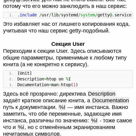
потому что его можно занклюдить в наш сервис:
.
include
/
usr
/
lib
/
systemd
/
system
/
getty
@.
service
Это избавляет нас от лишнего копирования кода,
учитывая что наш сервис getty-подобный.
Секция User
Переходим к секции User. Здесь описываются
общие парамметры, применимые к любому типу
юнита (а не конкретно к сервису).
[
Unit
]
Description
=
htop on
%
I
Documentation
=
man
:
htop
(
1
)
Здесь всё прозрачно: директива
Description
задаёт краткое описание юнита, а
Documentation
путь к документации.
%I
— имя инстанса. Важно
заметить, что обе переменные, задающие имя
инстанса, различны по значению:
%I
- тоже самое
что и
%i
, но с отменённым экранированием
нечитаемых символов.