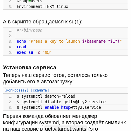
Group
=
users
Environment
=
TERM
=
linux
А в скрипте обращаемся к su(1):
#!/bin/bash
echo
"Press a key to launch
$(basename "$1")
"
read
exec
su
-c
"$@"
Установка сервиса
Теперь наш сервис готов, осталось только
добавить его в автозагрузку:
[копировать]
[скачать]
$ systemctl daemon-reload
$ systemctl disable getty
@
tty2.service
$ systemctl
enable
htop
@
tty2.service
Первая команда обновляет менеджер
конфигурации systemd, а вторая создаёт симлинк
на наш сервис в
getty.target.wants
(это