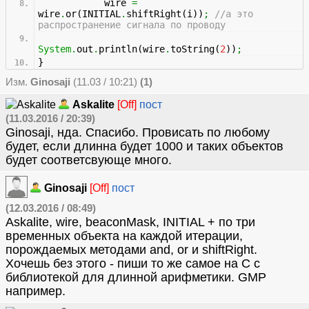
wire
=
wire
.
or
(
INITIAL
.
shiftRight
(
i
)
)
;
//а это
распространение сигнала по проводу
System
.
out
.
println
(
wire
.
toString
(
2
)
)
;
}
Изм.
Ginosaji
(11.03 / 10:21)
(1)
Askalite
[Off]
пост
(11.03.2016 / 20:39)
Ginosaji, нда. Спасибо. Провисать по любому
будет, если длинна будет 1000 и таких объектов
будет соответсвующе много.
Ginosaji
[Off]
пост
(12.03.2016 / 08:49)
Askalite, wire, beaconMask, INITIAL + по три
временных объекта на каждой итерации,
порождаемых методами and, or и shiftRight.
Хочешь без этого - пиши то же самое на C с
библиотекой для длинной арифметики. GMP
например.