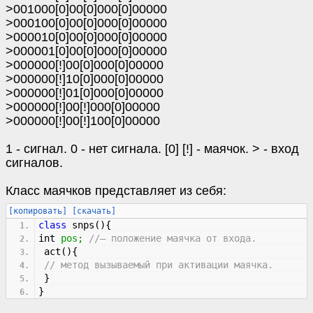
>001000[0]00[0]000[0]00000
>000100[0]00[0]000[0]00000
>000010[0]00[0]000[0]00000
>000001[0]00[0]000[0]00000
>000000[!]00[0]000[0]00000
>000000[!]10[0]000[0]00000
>000000[!]01[0]000[0]00000
>000000[!]00[!]000[0]00000
>000000[!]00[!]100[0]00000
1 - сигнал. 0 - нет сигнала. [0] [!] - маячок. > - вход
сигналов.
Класс маячков представляет из себя:
[копировать]
[скачать]
class
snps
(
)
{
int
pos
;
//— положение маячка от входа.
act
(
)
{
// метод вызываемый при активации маячка.
}
}