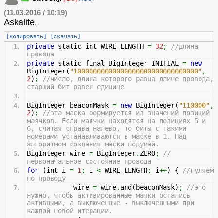
(11.03.2016 / 10:19)
Askalite,
[копировать]
[скачать]
private
static int WIRE_LENGTH
=
32
;
//длина
провода
private
static final BigInteger INITIAL
=
new
BigInteger
(
"10000000000000000000000000000000"
,
2
)
;
//число, длина которого равна длине провода,
старший бит равен единице
BigInteger beaconMask
=
new
BigInteger
(
"110000"
,
2
)
;
//эта маска формируется из значений позиций
маячков. Если маячки находятся на позициях 5 и
6, считая справа налево, то биты с такими
номерами устанавливаются в маске в 1. Над
алгоритмом создания маски подумай.
BigInteger wire
=
BigInteger
.
ZERO
;
//
первоначальное состояние провода
for
(
int i
=
1
;
i
<
WIRE_LENGTH
;
i
++
)
{
//гуляем
по проводу
wire
=
wire
.
and
(
beaconMask
)
;
//это
нужно, чтобы активированные маяки остались
активными, а выключенные - выключенными при
каждой новой итерации.