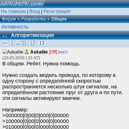
На главную
|
Вход
|
Регистрация
Форум
Разработка
Общее
Активность
Алгоритмизация
<<
1
...
11
12
13
Askalite
[Off]
пост
(10.03.2016 / 21:07)
В общем. Ребят. Нужна помощь.
Нужно создать модель провода, по которому в
одну сторону с определённой скоростью
распространяется несколько штук сигналов, на
определённом растояние лруг от друга и по пути,
эти сигналы активируют маячки.
Например:
>000000[0]00[0]000[0]00000
>100000[0]00[0]000[0]00000
>010000[0]00[0]000[0]00000