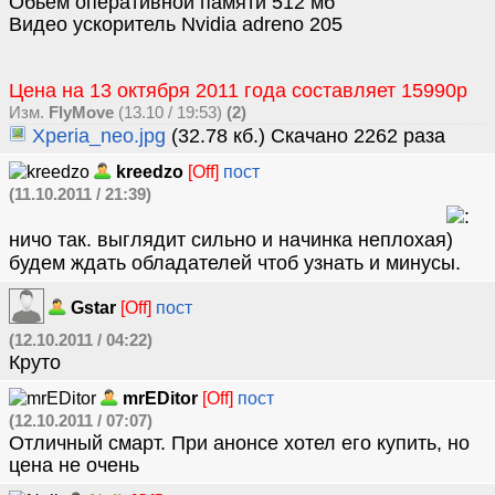
Обьем оперативной памяти 512 мб
Видео ускоритель Nvidia adreno 205
Цена на 13 октября 2011 года составляет 15990р
Изм.
FlyMove
(13.10 / 19:53)
(2)
Xperia_neo.jpg
(32.78 кб.) Скачано 2262 раза
kreedzo
[Off]
пост
(11.10.2011 / 21:39)
ничо так. выглядит сильно и начинка неплохая
будем ждать обладателей чтоб узнать и минусы.
Gstar
[Off]
пост
(12.10.2011 / 04:22)
Круто
mrEDitor
[Off]
пост
(12.10.2011 / 07:07)
Отличный смарт. При анонсе хотел его купить, но
цена не очень