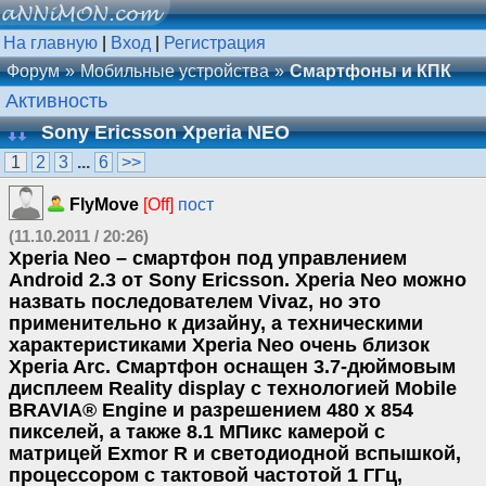
На главную
|
Вход
|
Регистрация
Форум
Мобильные устройства
Смартфоны и КПК
Активность
Sony Ericsson Xperia NEO
1
2
3
...
6
>>
FlyMove
[Off]
пост
(11.10.2011 / 20:26)
Xperia Neo – смартфон под управлением
Android 2.3 от Sony Ericsson. Xperia Neo можно
назвать последователем Vivaz, но это
применительно к дизайну, а техническими
характеристиками Xperia Neo очень близок
Xperia Arc. Смартфон оснащен 3.7-дюймовым
дисплеем Reality display с технологией Mobile
BRAVIA® Engine и разрешением 480 х 854
пикселей, а также 8.1 МПикс камерой с
матрицей Exmor R и светодиодной вспышкой,
процессором с тактовой частотой 1 ГГц,