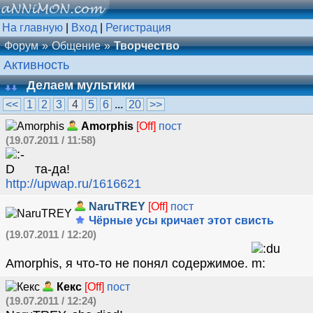
На главную
|
Вход
|
Регистрация
Форум
Общение
Творчество
Активность
Делаем мультики
<<
1
2
3
4
5
6
...
20
>>
Amorphis
[Off]
пост
(19.07.2011 / 11:58)
та-да!
http://upwap.ru/1616621
NaruTREY
[Off]
пост
Чёрные усы кричает этот свисть
(19.07.2011 / 12:20)
Amorphis, я что-то не понял содержимое.
Кекс
[Off]
пост
(19.07.2011 / 12:24)