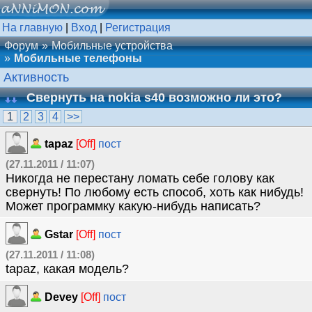
На главную
|
Вход
|
Регистрация
Форум
Мобильные устройства
Мобильные телефоны
Активность
Свернуть на nokia s40 возможно ли это?
1
2
3
4
>>
tapaz
[Off]
пост
(27.11.2011 / 11:07)
Никогда не перестану ломать себе голову как
свернуть! По любому есть способ, хоть как нибудь!
Может программку какую-нибудь написать?
Gstar
[Off]
пост
(27.11.2011 / 11:08)
tapaz, какая модель?
Devey
[Off]
пост