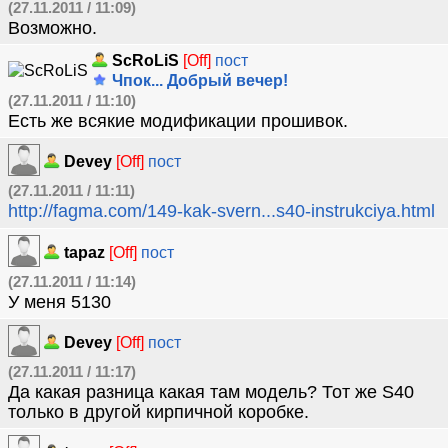
(27.11.2011 / 11:09)
Возможно.
ScRoLiS
[Off]
пост
Чпок... Добрый вечер!
(27.11.2011 / 11:10)
Есть же всякие модификации прошивок.
Devey
[Off]
пост
(27.11.2011 / 11:11)
http://fagma.com/149-kak-svern...s40-instrukciya.html
tapaz
[Off]
пост
(27.11.2011 / 11:14)
У меня 5130
Devey
[Off]
пост
(27.11.2011 / 11:17)
Да какая разница какая там модель? Тот же S40
только в другой кирпичной коробке.