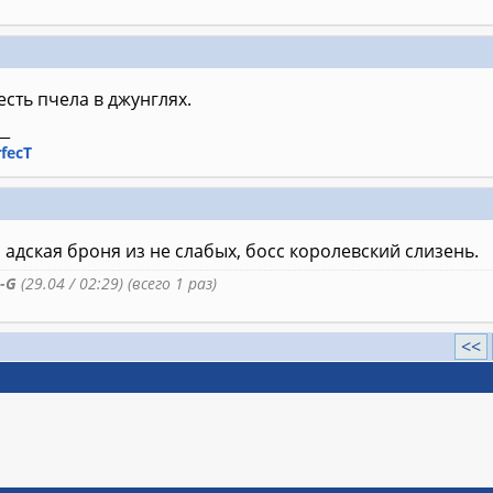
есть пчела в джунглях.
__
rfecT
 адская броня из не слабых, босс королевский слизень.
-G
(29.04 / 02:29) (всего 1 раз)
<<