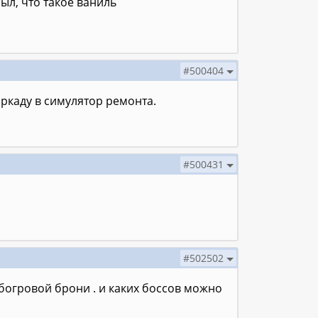
ыл, что такое ваниль
#500404
аркаду в симулятор ремонта.
#500431
#502502
 богровой брони . и каких боссов можно