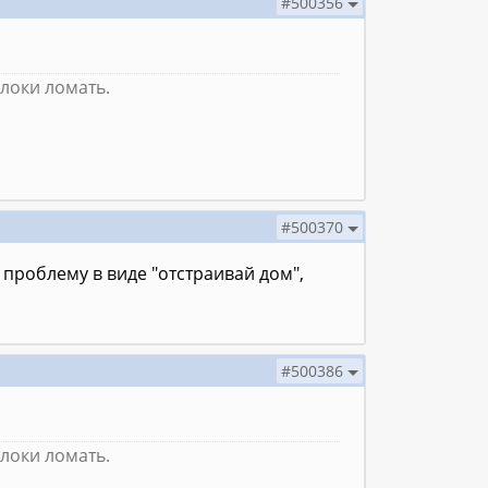
#500356
локи ломать.
#500370
 проблему в виде "отстраивай дом",
#500386
локи ломать.