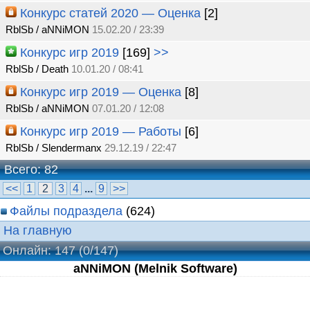
Конкурс статей 2020 — Оценка
[2]
RblSb / aNNiMON
15.02.20 / 23:39
Конкурс игр 2019
[169]
>>
RblSb / Death
10.01.20 / 08:41
Конкурс игр 2019 — Оценка
[8]
RblSb / aNNiMON
07.01.20 / 12:08
Конкурс игр 2019 — Работы
[6]
RblSb / Slendermanx
29.12.19 / 22:47
Всего: 82
<<
1
2
3
4
...
9
>>
Файлы подраздела
(624)
На главную
Онлайн: 147
(0/147)
aNNiMON (Melnik Software)