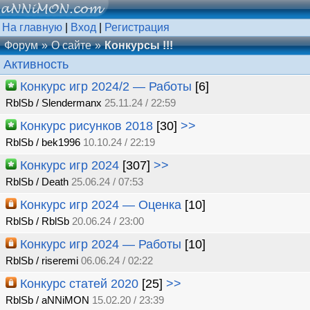
На главную
|
Вход
|
Регистрация
Форум
О сайте
Конкурсы !!!
Активность
Конкурс игр 2024/2 — Работы
[6]
RblSb / Slendermanx
25.11.24 / 22:59
Конкурс рисунков 2018
[30]
>>
RblSb / bek1996
10.10.24 / 22:19
Конкурс игр 2024
[307]
>>
RblSb / Death
25.06.24 / 07:53
Конкурс игр 2024 — Оценка
[10]
RblSb / RblSb
20.06.24 / 23:00
Конкурс игр 2024 — Работы
[10]
RblSb / riseremi
06.06.24 / 02:22
Конкурс статей 2020
[25]
>>
RblSb / aNNiMON
15.02.20 / 23:39