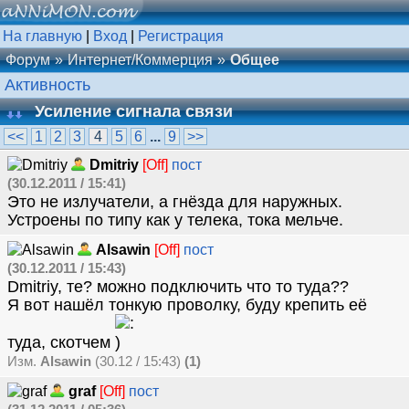
На главную
|
Вход
|
Регистрация
Форум
Интернет/Коммерция
Общее
Активность
Усиление сигнала связи
<<
1
2
3
4
5
6
...
9
>>
Dmitriy
[Off]
пост
(30.12.2011 / 15:41)
Это не излучатели, а гнёзда для наружных.
Устроены по типу как у телека, тока мельче.
Alsawin
[Off]
пост
(30.12.2011 / 15:43)
Dmitriy, те? можно подключить что то туда??
Я вот нашёл тонкую проволку, буду крепить её
туда, скотчем
Изм.
Alsawin
(30.12 / 15:43)
(1)
graf
[Off]
пост