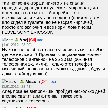
там нет коннектора,и ничего я не спалил
Правда я дураг, дотронул скотчем проволку до
внтенны, а потом к + в батарейке, тел
выключился, я испугался немного(прикол в том
што сидел в туалете, но не насрал кирпичей),
просто его включил и всё норм, ловит норм
I LOVE SONY ERICSSON!
Artej
[Off]
пост
(1.01.2012 / 23:00)
Ну конечно не обязательно усиливать сигнал. Это
где же не ловит ? Продают специальные модели
телефонов с антенной на 25-30 км (обычная
телефонная 1-2 мили). Только этот телефон
массивный, но позвонить сможешь, думаю, будучи
даже в тайге(условно).
Alsawin
[Off]
пост
(1.01.2012 / 23:41)
Artej, пока её выпрямишь, пройдёт несколько дней
вполне хватит 10м антенны, также есть
спутниковые телефоны