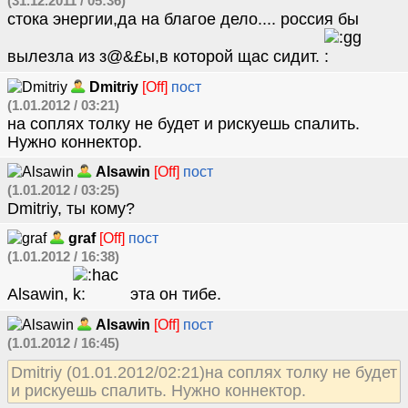
(31.12.2011 / 05:36)
стока энергии,да на благое дело.... россия бы
вылезла из з@&£ы,в которой щас сидит.
Dmitriy
[Off]
пост
(1.01.2012 / 03:21)
на соплях толку не будет и рискуешь спалить.
Нужно коннектор.
Alsawin
[Off]
пост
(1.01.2012 / 03:25)
Dmitriy, ты кому?
graf
[Off]
пост
(1.01.2012 / 16:38)
Alsawin,
эта он тибе.
Alsawin
[Off]
пост
(1.01.2012 / 16:45)
Dmitriy (01.01.2012/02:21)на соплях толку не будет
и рискуешь спалить. Нужно коннектор.