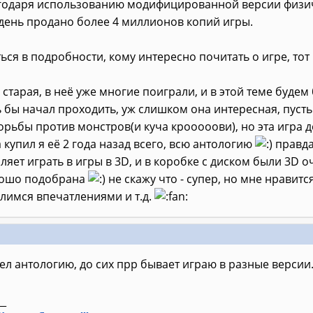
агодаря использованию модифицированной версии физиче
день продано более 4 миллионов копий игры.
ться в подробности, кому интересно почитать о игре, то
 старая, в неё уже многие поиграли, и в этой теме будем
ь бы начал проходить, уж слишком она интересная, пусть
рьбы против монстров(и куча крооооови), но эта игра д
а купил я её 2 года назад всего, всю антологию
правда
ляет играть в игры в 3D, и в коробке с диском были 3D 
рошо подобрана
не скажу что - супер, но мне нравитс
лимся впечатлениями и т.д.
ел антологию, до сих прр бывает играю в разные верси
__