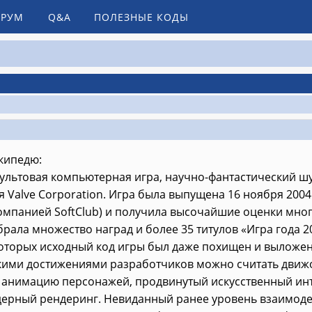
РУМ
Q&A
ПОЛЕЗНЫЕ КОДЫ
кипедю:
ультовая компьютерная игра, научно-фантастический шуте
 Valve Corporation. Игра была выпущена 16 ноября 2004 
компанией SoftClub) и получила высочайшие оценки мно
обрала множество наград и более 35 титулов «Игра года 2
оторых исходный код игры был даже похищен и выложен
кими достижениями разработчиков можно считать движо
анимацию персонажей, продвинутый искусственный инт
дерный рендеринг. Невиданный ранее уровень взаимод