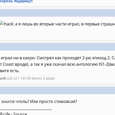
 Король Ящериц!!!
а я лишь во вторые части играл, в первые страш
 играл ни в какую. Смотрел как проходят 2-ую эпизод 2. 
t Coast вроде). a так я уже скачал всю антологию hl1-2(в
иге есть.
sik
(24.12 / 14:10) (всего 3 раза)
1 source чтоль? Или просто стимовсая?
_____________________________
f-Life - Source