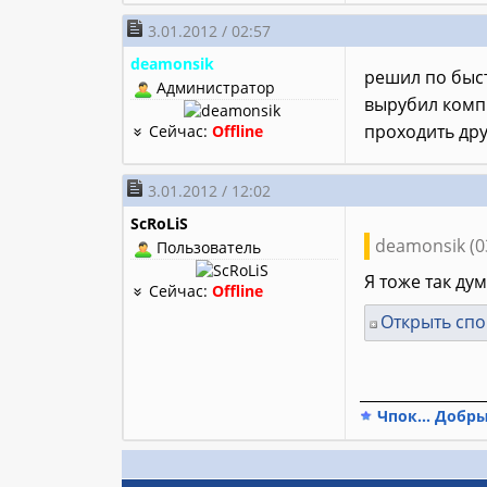
3.01.2012 / 02:57
deamonsik
решил по быст
Администратор
вырубил комп.
проходить други
Сейчас:
Offline
3.01.2012 / 12:02
ScRoLiS
deamonsik (03
Пользователь
Я тоже так ду
Сейчас:
Offline
Открыть сп
________________
Чпок... Добры