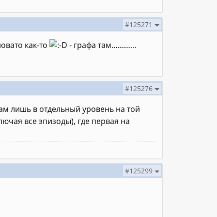
#125271
новато как-то
- графа там.............
#125276
Сам лишь в отдельный уровень на той
ключая все эпизоды), где первая на
#125299