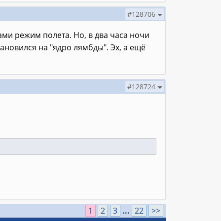
#128706
ми режим полета. Но, в два часа ночи
тановился на "ядро лямбды". Эх, а ещё
#128724
1
2
3
...
22
>>