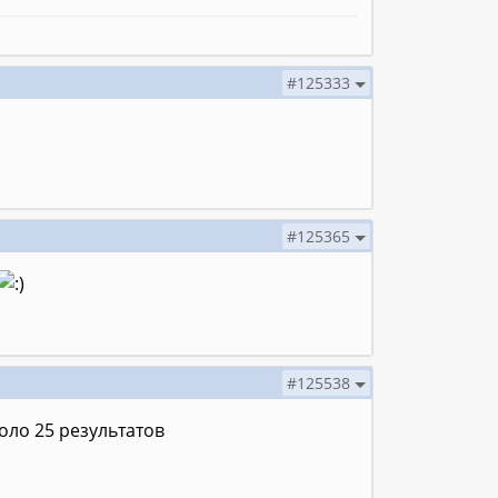
#125333
#125365
#125538
коло 25 результатов