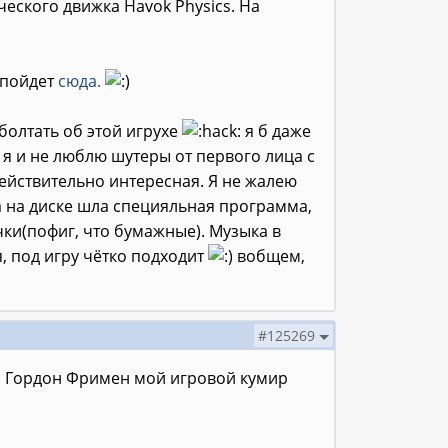
ского движка Havok Physics. На
т пойдет
сюда.
 болтать об этой игрухе
я б даже
 я и не люблю шутеры от первого лица с
ействительно интересная. Я не жалею
 на диске шла специяльная программа,
очки(пофиг, что бумажные). Музыка в
я, под игру чётко подходит
вобщем,
#125269
и. Гордон Фримен мой игровой кумир