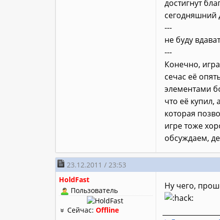
достигнут бл
сегодняшний 
---
не буду вдава
---
Конечно, игра
сечас её опят
элементами бо
что её купил, 
которая позво
игре тоже хо
обсуждаем, де
23.12.2011 / 23:53
HoldFast
Ну чего, прош
Пользователь
Сейчас:
Offline
________________