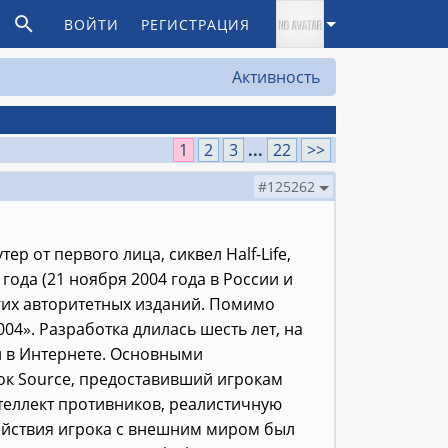
ВОЙТИ
РЕГИСТРАЦИЯ
Активность
1
2
3
...
22
>>
#125262
р от первого лица, сиквел Half-Life,
года (21 ноября 2004 года в России и
гих авторитетных изданий. Помимо
004». Разработка длилась шесть лет, на
 в Интернете. Основными
к Source, предоставивший игрокам
еллект противников, реалистичную
ействия игрока с внешним миром был