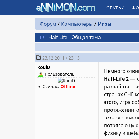
СТАТЬИ
ФО
Форум
Компьютеры
Игры
Half-Life - Общая тема
23.12.2011 / 23:13
RouiD
Немного отви
Пользователь
Half-Life 2
— к
разработанная
Сейчас:
Offline
странах СНГ 
этого, игра с
протяжении к
технологичес
потрясающую 
физику и шей