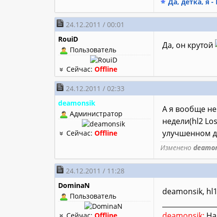
Да, детка, я -
24.12.2011 / 00:01
RouiD
Да, он крутой
Пользователь
Сейчас:
Offline
24.12.2011 / 02:33
deamonsik
А я вообще не
Администратор
недели(hl2 Los
улучшенном дв
Сейчас:
Offline
Изменено
deamon
24.12.2011 / 11:28
DominaN
deamonsik, hl
Пользователь
________________
deamonsik:
Hal
Сейчас:
Offline