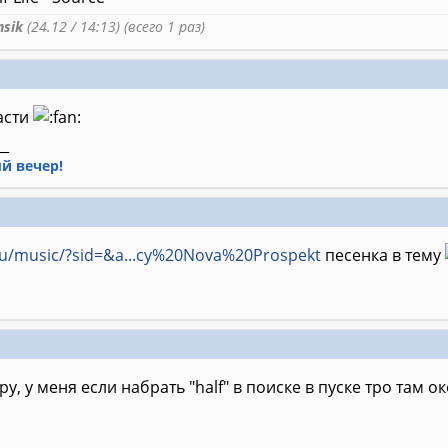
sik
(24.12 / 14:13) (всего 1 раз)
асти
__
й вечер!
.ru/music/?sid=&a...cy%20Nova%20Prospekt
песенка в тему
у, у меня если набрать "half" в поиске в пуске тро там о