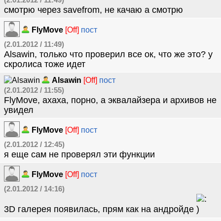
(2.01.2012 / 11:49)
смотрю через savefrom, не качаю а смотрю
FlyMove
[Off]
пост
(2.01.2012 / 11:49)
Alsawin, только что проверил все ок, что же это? у
скролиса тоже идет
Alsawin
[Off]
пост
(2.01.2012 / 11:55)
FlyMove, ахаха, порно, а эквалайзера и архивов не
увидел
FlyMove
[Off]
пост
(2.01.2012 / 12:45)
я еще сам не проверял эти функции
FlyMove
[Off]
пост
(2.01.2012 / 14:16)
3D галерея появилась, прям как на андройде