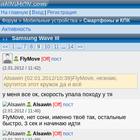
На главную
|
Вход
|
Регистрация
Форум
Мобильные устройства
Смартфоны и КПК
Активность
Samsung Wave III
<<
1
...
7
8
9
10
11
...
14
>>
FlyMove
[Off]
пост
(2.01.2012 / 11:42)
Alsawin (02.01.2012/10:39)FlyMove, незнаю,
крутится этот кружок да и всё
у меня все ок, скорость упала походу у тя
Alsawin
[Off]
пост
(2.01.2012 / 11:46)
FlyMove, нет сони, именно твоё так, остальные
быстро, 3 сек и начинаю идти
Alsawin
[Off]
пост