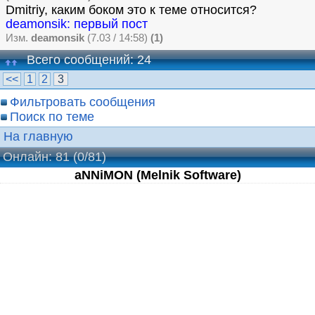
Dmitriy, каким боком это к теме относится?
deamonsik: первый пост
Изм.
deamonsik
(7.03 / 14:58)
(1)
Всего сообщений: 24
<<
1
2
3
Фильтровать сообщения
Поиск по теме
На главную
Онлайн: 81
(0/81)
aNNiMON (Melnik Software)