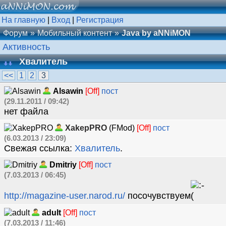
На главную
|
Вход
|
Регистрация
Форум
Мобильный контент
Java by aNNiMON
Активность
Хвалитель
<<
1
2
3
Alsawin
[Off]
пост
(29.11.2011 / 09:42)
нет файла
XakepPRO
(FMod)
[Off]
пост
(6.03.2013 / 23:09)
Свежая ссылка:
Хвалитель
.
Dmitriy
[Off]
пост
(7.03.2013 / 06:45)
http://magazine-user.narod.ru/
посочувствуем
adult
[Off]
пост
(7.03.2013 / 11:46)