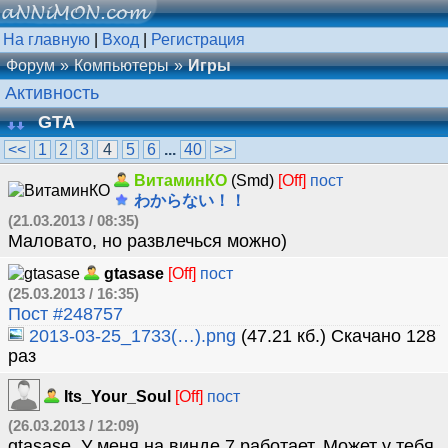
На главную
|
Вход
|
Регистрация
Форум
Компьютеры
Игры
Активность
GTA
<<
1
2
3
4
5
6
...
40
>>
ВитаминКО
(Smd)
[Off]
пост
わからない！！
(21.03.2013 / 08:35)
Маловато, но развлечься можно)
gtasase
[Off]
пост
(25.03.2013 / 16:35)
Пост #248757
2013-03-25_1733(…).png
(47.21 кб.) Скачано 128
раз
Its_Your_Soul
[Off]
пост
(26.03.2013 / 12:09)
gtasase, У меня на винде 7 работает. Может у тебя