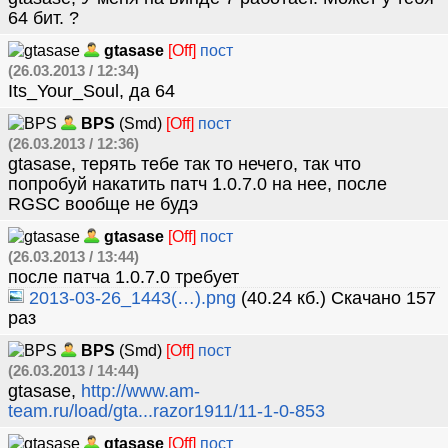
64 бит. ?
gtasase
[Off]
пост
(26.03.2013 / 12:34)
Its_Your_Soul, да 64
BPS
(Smd)
[Off]
пост
(26.03.2013 / 12:36)
gtasase, терять тебе так то нечего, так что
попробуй накатить патч 1.0.7.0 на нее, после
RGSC вообще не будэ
gtasase
[Off]
пост
(26.03.2013 / 13:44)
после патча 1.0.7.0 требует
2013-03-26_1443(…).png
(40.24 кб.) Скачано 157
раз
BPS
(Smd)
[Off]
пост
(26.03.2013 / 14:44)
gtasase,
http://www.am-
team.ru/load/gta...razor1911/11-1-0-853
gtasase
[Off]
пост