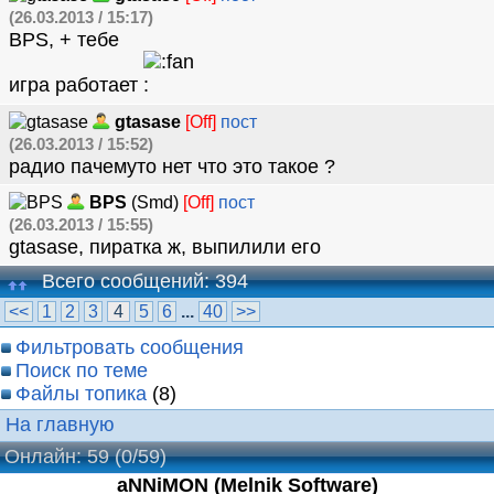
(26.03.2013 / 15:17)
BPS, + тебе
игра работает
gtasase
[Off]
пост
(26.03.2013 / 15:52)
радио пачемуто нет что это такое ?
BPS
(Smd)
[Off]
пост
(26.03.2013 / 15:55)
gtasase, пиратка ж, выпилили его
Всего сообщений: 394
<<
1
2
3
4
5
6
...
40
>>
Фильтровать сообщения
Поиск по теме
Файлы топика
(8)
На главную
Онлайн: 59
(0/59)
aNNiMON (Melnik Software)