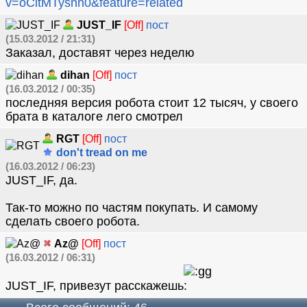
v=oCitMTysnn0&feature=related
JUST_IF
[Off]
пост
(15.03.2012 / 21:31)
Заказал, доставят через неделю
dihan
[Off]
пост
(16.03.2012 / 00:35)
последняя версия робота стоит 12 тысяч, у своего
брата в каталоге лего смотрел
RGT
[Off]
пост
don't tread on me
(16.03.2012 / 06:23)
JUST_IF, да.
Так-то можно по частям покупать. И самому
сделать своего робота.
Az@
[Off]
пост
(16.03.2012 / 06:31)
JUST_IF, привезут расскажешь