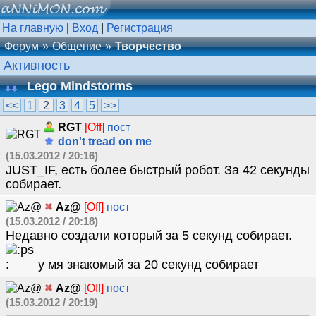
На главную
|
Вход
|
Регистрация
Форум
Общение
Творчество
Активность
Lego Mindstorms
<<
1
2
3
4
5
>>
RGT
[Off]
пост
don't tread on me
(15.03.2012 / 20:16)
JUST_IF, есть более быстрый робот. За 42 секунды
собирает.
Az@
[Off]
пост
(15.03.2012 / 20:18)
Недавно создали который за 5 секунд собирает.
у мя знакомый за 20 секунд собирает
Az@
[Off]
пост
(15.03.2012 / 20:19)