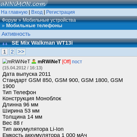
На главную
|
Вход
|
Регистрация
Форум
Мобильные устройства
Мобильные телефоны
Активность
SE Mix Walkman WT13i
1
2
>>
mRWiNeT
[Off]
пост
(15.04.2012 / 16:13)
Дата выпуска 2011
Стандарт GSM 850, GSM 900, GSM 1800, GSM
1900
Тип Телефон
Конструкция Моноблок
Длинна 96 мм
Ширина 53 мм
Толщина 14 мм
Вес 88 г
Тип аккумулятора Li-Ion
Емкость аккумулятора 1 000 мАч