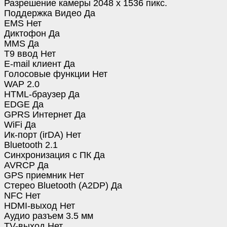
Разрешение камеры 2048 x 1536 пикс.
Поддержка Видео Да
EMS Нет
Диктофон Да
MMS Да
T9 ввод Нет
E-mail клиент Да
Голосовые функции Нет
WAP 2.0
HTML-браузер Да
EDGE Да
GPRS Интернет Да
WiFi Да
Ик-порт (irDA) Нет
Bluetooth 2.1
Синхронизация с ПК Да
AVRCP Да
GPS приемник Нет
Стерео Bluetooth (A2DP) Да
NFC Нет
HDMI-выход Нет
Аудио разъем 3.5 мм
TV-выход Нет