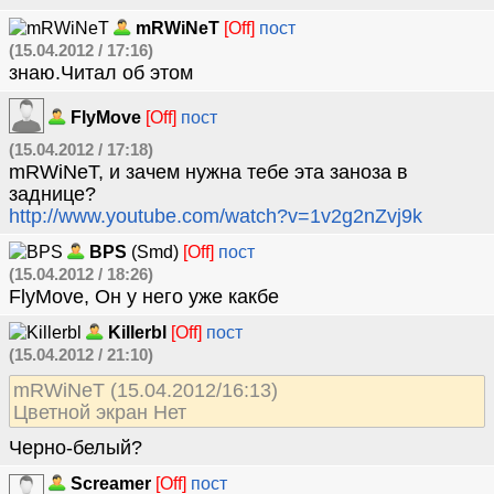
mRWiNeT
[Off]
пост
(15.04.2012 / 17:16)
знаю.Читал об этом
FlyMove
[Off]
пост
(15.04.2012 / 17:18)
mRWiNeT, и зачем нужна тебе эта заноза в
заднице?
http://www.youtube.com/watch?v=1v2g2nZvj9k
BPS
(Smd)
[Off]
пост
(15.04.2012 / 18:26)
FlyMove, Он у него уже какбе
Killerbl
[Off]
пост
(15.04.2012 / 21:10)
mRWiNeT (15.04.2012/16:13)
Цветной экран Нет
Черно-белый?
Screamer
[Off]
пост