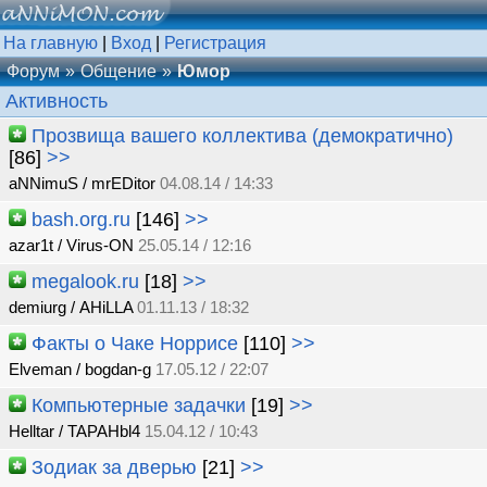
На главную
|
Вход
|
Регистрация
Форум
Общение
Юмор
Активность
Прозвища вашего коллектива (демократично)
[86]
>>
aNNimuS / mrEDitor
04.08.14 / 14:33
bash.org.ru
[146]
>>
azar1t / Virus-ON
25.05.14 / 12:16
megalook.ru
[18]
>>
demiurg / AHiLLA
01.11.13 / 18:32
Факты о Чаке Норрисе
[110]
>>
Elveman / bogdan-g
17.05.12 / 22:07
Компьютерные задачки
[19]
>>
Helltar / TAPAHbl4
15.04.12 / 10:43
Зодиак за дверью
[21]
>>