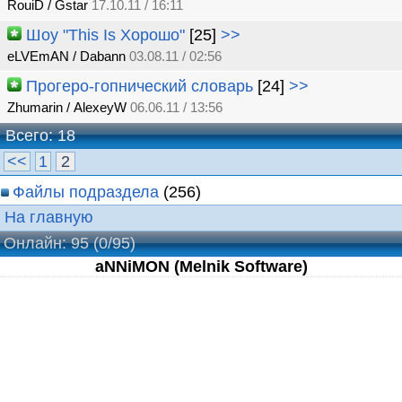
RouiD / Gstar
17.10.11 / 16:11
Шоу "This Is Хорошо"
[25]
>>
eLVEmAN / Dabann
03.08.11 / 02:56
Прогеро-гопнический словарь
[24]
>>
Zhumarin / AlexeyW
06.06.11 / 13:56
Всего: 18
<<
1
2
Файлы подраздела
(256)
На главную
Онлайн: 95
(0/95)
aNNiMON (Melnik Software)