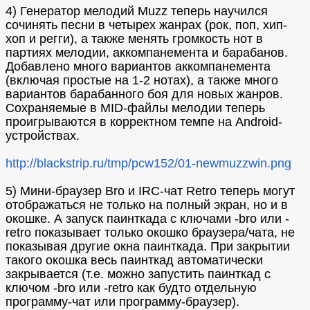
4) Генератор мелодий Muzz теперь научился
сочинять песни в четырех жанрах (рок, поп, хип-
хоп и регги), а также менять громкость нот в
партиях мелодии, аккомпанемента и барабанов.
Добавлено много вариантов аккомпанемента
(включая простые на 1-2 нотах), а также много
вариантов барабанного боя для новых жанров.
Сохраняемые в MID-файлы мелодии теперь
проигрываются в корректном темпе на Android-
устройствах.
http://blackstrip.ru/tmp/pcw152/01-newmuzzwin.png
5) Мини-браузер Bro и IRC-чат Retro теперь могут
отображаться не только на полный экран, но и в
окошке. А запуск паинткада с ключами -bro или -
retro показывает только окошко браузера/чата, не
показывая другие окна паинткада. При закрытии
такого окошка весь паинткад автоматически
закрывается (т.е. можно запустить паинткад с
ключом -bro или -retro как будто отдельную
программу-чат или программу-браузер).