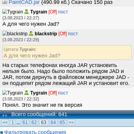
PaintCAD.jar
(490.99 кб.) Скачано 150 раз
Tygrain
[Off]
пост
(3.08.2023 / 22:27)
А для чего нужен Jad?
blackstrip
[Off]
пост
(3.08.2023 / 22:29)
Цитата
Tygrain:
А для чего нужен Jad?
На старых телефонах иногда JAR установить
нельзя было. Надо было положить рядом JAD и
JAR, потом дернуть в файловом менеджере JAD -
он подцепит рядом лежащий JAR и установит его.
Tygrain
[Off]
пост
(3.08.2023 / 22:32)
Понял. Это значит не пк версия
Всего сообщений: 641
<<
1
...
61
62
63
64
65
>>
Фильтровать сообщения