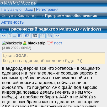
На главную
|
Вход
|
Регистрация
Форум
Компьютеры
Программное обеспечение
Активность
Графический редактор PaintCAD 4Windows
<<
1
...
61
62
63
64
65
>>
blackstrip
[Off]
пост
(3.08.2022 / 06:02)
Цитата
GOAR:
Когда на андроид обновление будет ?))
в андроид-версии все что хотелось - в общем-то
сделано) и в гуглплее лежит хорошая версия с
малыми требованиями по минимальной и по
целевой версии андроида, сейчас если ее
обновлять - то придется APK файл под версию
андроида повыше делать (менять в нем что-
нибудь), и вообще собирать AAP, а не APK (а я
еще не разобрался как это делается со старыми
APK и старой IDE, инструкция есть, надо будет