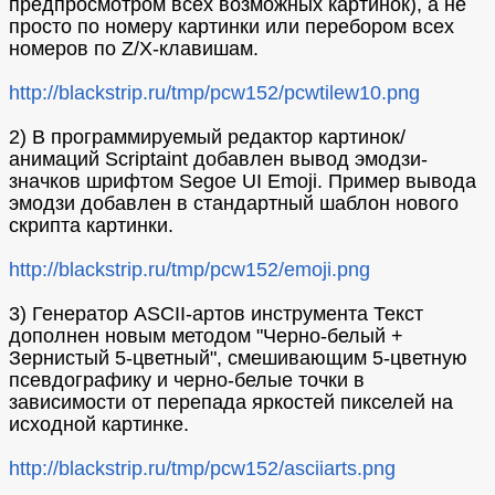
предпросмотром всех возможных картинок), а не
просто по номеру картинки или перебором всех
номеров по Z/X-клавишам.
http://blackstrip.ru/tmp/pcw152/pcwtilew10.png
2) В программируемый редактор картинок/
анимаций Scriptaint добавлен вывод эмодзи-
значков шрифтом Segoe UI Emoji. Пример вывода
эмодзи добавлен в стандартный шаблон нового
скрипта картинки.
http://blackstrip.ru/tmp/pcw152/emoji.png
3) Генератор ASCII-артов инструмента Текст
дополнен новым методом "Черно-белый +
Зернистый 5-цветный", смешивающим 5-цветную
псевдографику и черно-белые точки в
зависимости от перепада яркостей пикселей на
исходной картинке.
http://blackstrip.ru/tmp/pcw152/asciiarts.png