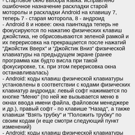
- стартовое окно выбора языка: исправлено
ошибочное назначение раскладки старой
моторолы и раскладки Android на клавишу 7,
теперь 7 - старая моторола, 8 - андроид
- Android 8 и новее: окна паинткада теперь не
фокусируются по нажатию физических клавиш
джойстика, не обрисовываются зеленой рамкой и
их перерисовка на прекращается после нажатий
"Джойстик Вверх" и "Джойстик Вниз" физической
клавиатуры на предыдущем экране (ранее
программа как будто висла при такой
фокусировке, т.к. при этом перерисовка окна
останавливалась)
- Android: коды клавиш физической клавиатуры
установлены в соответствии с кодами физических
клавиатур андроида: левый софт нажимается по
кнопке "Меню" (по ней же вызывается меню в
окнах ввода имени файла, файловом менеджере
и др.), правый софт - по клавише "Назад", а также
клавиши "Взять трубку" и "Положить трубку" по
своим кодам (и еще смотри следующий пункт
изменений)
- Android: коды клавиш физической клавиатуры