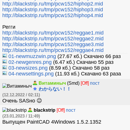
http://blackstrip.ru/tmp/pcw152/hiphop2.mid
http://blackstrip.ru/tmp/pcw152/hiphop3.mid
http://blackstrip.ru/tmp/pcw152/hiphop4.mid
Регги
http://blackstrip.ru/tmp/pcw152/reggae1.mid
http://blackstrip.ru/tmp/pcw152/reggae2.mid
http://blackstrip.ru/tmp/pcw152/reggae3.mid
http://blackstrip.ru/tmp/pcw152/reggae4.mid
01-newmuzzwin.png
(27.67 кб.) Скачано 66 раз
02-newgenres.png
(6.47 кб.) Скачано 55 раз
03-newsizes.png
(8.59 кб.) Скачано 58 раз
04-newsettings.png
(11.93 кб.) Скачано 63 раза
Витаминыч
(Smd)
[Off]
пост
わからない！！
(12.12.2022 / 02:11)
Очень SASно 😉
blackstrip
[Off]
пост
(23.01.2023 / 11:49)
Выпущен PaintCAD 4Windows 1.5.2.1352