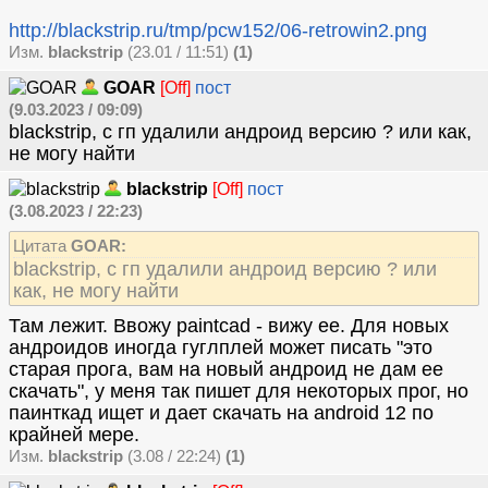
http://blackstrip.ru/tmp/pcw152/06-retrowin2.png
Изм.
blackstrip
(23.01 / 11:51)
(1)
GOAR
[Off]
пост
(9.03.2023 / 09:09)
blackstrip, с гп удалили андроид версию ? или как,
не могу найти
blackstrip
[Off]
пост
(3.08.2023 / 22:23)
Цитата
GOAR:
blackstrip, с гп удалили андроид версию ? или
как, не могу найти
Там лежит. Ввожу paintcad - вижу ее. Для новых
андроидов иногда гуглплей может писать "это
старая прога, вам на новый андроид не дам ее
скачать", у меня так пишет для некоторых прог, но
паинткад ищет и дает скачать на android 12 по
крайней мере.
Изм.
blackstrip
(3.08 / 22:24)
(1)