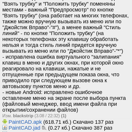
"Взять трубку" и "Положить трубку" поменяны
местами - важный "Предпросмотр" по кнопке
"Взять трубку" (она работает на многих телефонах,
также можно вручную вызывать из меню или по
"Джойстик Вправо"-"#"), а менее важный "Стиль
линий" - по кнопке "Положить трубку" (на
некоторых телефонах эту клавишу обработать
нельзя и тогда стиль линий придется вручную
вызывать из меню или по "Джойстик Вправо"-"*")
- исправлена ошибка виртуального "залипания"
клавиш в меню и других окнах, при которой окно
реагировало на клавиши, нажатые и не
отпущенные при предыдущем показа окна, что
приводило при следующем вызове окна к
автовызову пунктов меню и др.
- новые Android: исправлено ошибочное
оставление меню на экране после выбора пункта
(файловый менеджер, ввод имени файла при
открытии/сохранении файлов)
Изм.
blackstrip
(3.08 / 22:32)
(1)
PaintCAD.apk
(618.71 кб.) Скачано 137 раз
PaintCAD.jad
(0.27 кб.) Скачано 387 раз