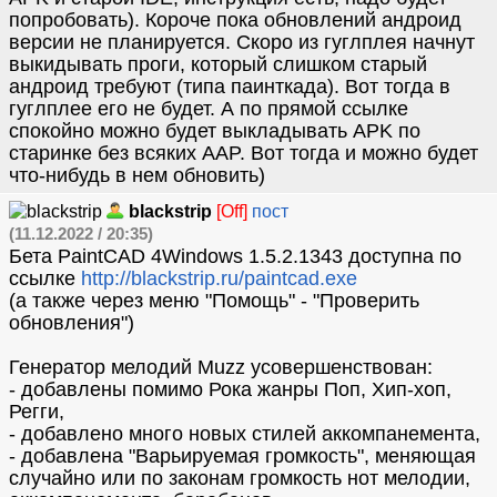
попробовать). Короче пока обновлений андроид
версии не планируется. Скоро из гуглплея начнут
выкидывать проги, который слишком старый
андроид требуют (типа паинткада). Вот тогда в
гуглплее его не будет. А по прямой ссылке
спокойно можно будет выкладывать APK по
старинке без всяких AAP. Вот тогда и можно будет
что-нибудь в нем обновить)
blackstrip
[Off]
пост
(11.12.2022 / 20:35)
Бета PaintCAD 4Windows 1.5.2.1343 доступна по
ссылке
http://blackstrip.ru/paintcad.exe
(а также через меню "Помощь" - "Проверить
обновления")
Генератор мелодий Muzz усовершенствован:
- добавлены помимо Рока жанры Поп, Хип-хоп,
Регги,
- добавлено много новых стилей аккомпанемента,
- добавлена "Варьируемая громкость", меняющая
случайно или по законам громкость нот мелодии,