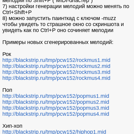
мелодий по Shift+P ("MIDI-бластер")
7) настройки генерации мелодий можно менять по
Ctrl+Shift+P
8) можно запустить паинткад с ключом -muzz
чтобы увидеть то страшное окно со скриншота и
увидеть как по Ctrl+P оно сочиняет мелодии
Примеры новых сгенерированных мелодий:
Рок
http://blackstrip.ru/tmp/pcw152/rockmus1.mid
http://blackstrip.ru/tmp/pcw152/rockmus2.mid
http://blackstrip.ru/tmp/pcw152/rockmus3.mid
http://blackstrip.ru/tmp/pcw152/rockmus4.mid
Поп
http://blackstrip.ru/tmp/pcw152/popmus1.mid
http://blackstrip.ru/tmp/pcw152/popmus2.mid
http://blackstrip.ru/tmp/pcw152/popmus3.mid
http://blackstrip.ru/tmp/pcw152/popmus4.mid
Хип-хоп
http://blackstrip.ru/tmp/pcw152/hiphop1.mid