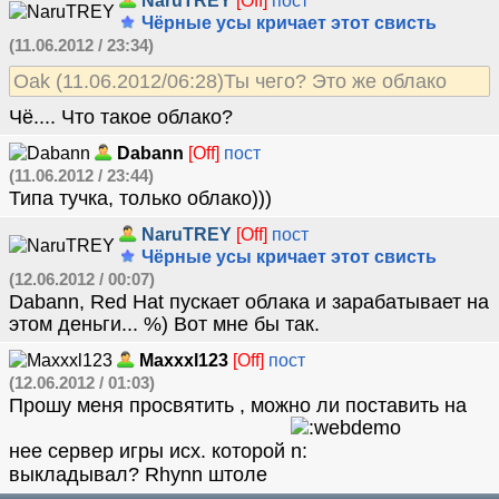
NaruTREY
[Off]
пост
Чёрные усы кричает этот свисть
(11.06.2012 / 23:34)
Oak (11.06.2012/06:28)Ты чего? Это же облако
Чё.... Что такое облако?
Dabann
[Off]
пост
(11.06.2012 / 23:44)
Типа тучка, только облако)))
NaruTREY
[Off]
пост
Чёрные усы кричает этот свисть
(12.06.2012 / 00:07)
Dabann, Red Hat пускает облака и зарабатывает на
этом деньги... %) Вот мне бы так.
Maxxxl123
[Off]
пост
(12.06.2012 / 01:03)
Прошу меня просвятить , можно ли поставить на
нее сервер игры исх. которой
выкладывал? Rhynn штоле