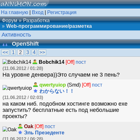
На главную
|
Вход
|
Регистрация
Форум
Разработка
Web-программирование/разметка
Активность
OpenShift
<<
1
2
3
4
>>
Bobchik14
[Off]
пост
(11.06.2012 / 01:28)
На уровне денвера))Это случаем не 3 пень?
qwertyuiop
(Smd)
[Off]
пост
わからない！！
(11.06.2012 / 02:03)
на каком ниб. подобном хостинге возможно ехе
запустить? бесплатные есть под небольшие
проекты?
Oak
[Off]
пост
Эль Презеденте
(11.06.2012 / 06:28)