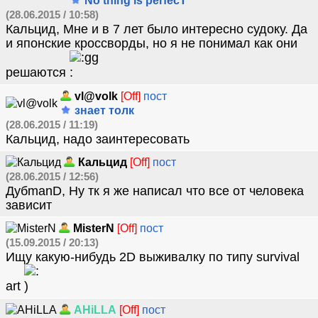
No thing is perfecT
(28.06.2015 / 10:58)
Кальцид, Мне и в 7 лет было интересно судоку. Да
и японские кроссворды, но я не понимал как они
решаются
vl@volk
[Off]
пост
знает толк
(28.06.2015 / 11:19)
Кальцид, надо заинтересовать
Кальцид
[Off]
пост
(28.06.2015 / 12:56)
ДубmanD, Ну тк я же написал что все от человека
зависит
MisterN
[Off]
пост
(15.09.2015 / 20:13)
Ищу какую-нибудь 2D выживалку по типу survival
art
AHiLLA
[Off]
пост