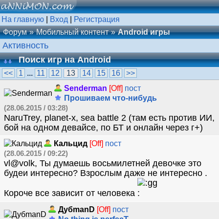
На главную
|
Вход
|
Регистрация
Форум
Мобильный контент
Android игры
Активность
Поиск игр на Android
<<
1
...
11
12
13
14
15
16
>>
Senderman
[Off]
пост
Прошиваем что-нибудь
(28.06.2015 / 03:28)
NaruTrey, planet-x, sea battle 2 (там есть против ИИ,
бой на одном девайсе, по БТ и онлайн через г+)
Кальцид
[Off]
пост
(28.06.2015 / 09:22)
vl@volk, Ты думаешь восьмилетней девочке это
будеи интересно? Взрослым даже не интересно .
Короче все зависит от человека
ДубmanD
[Off]
пост