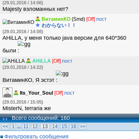
(29.01.2016 / 14:06)
Majesty взломанных нет?
ВитаминКО
(Smd)
[Off]
пост
わからない！！
(29.01.2016 / 14:08)
AHiLLA, у меня только java версии для 640*360
были
AHiLLA
[Off]
пост
(29.01.2016 / 14:22)
ВитаминКО, Я эстэт
Its_Your_Soul
[Off]
пост
(29.01.2016 / 15:05)
MisterN, terraria же
Всего сообщений: 160
<<
1
...
11
12
13
14
15
16
>>
Фильтровать сообщения