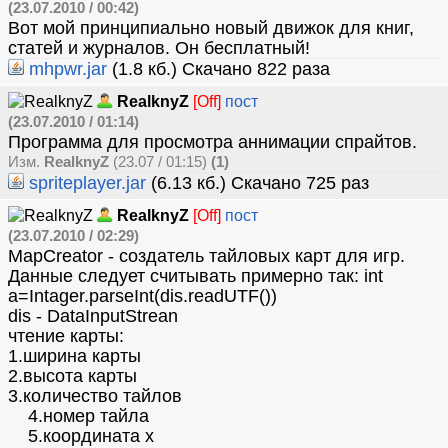
(23.07.2010 / 00:42)
Вот мой принципиально новый движок для книг,
статей и журналов. Он бесплатный!
mhpwr.jar
(1.8 кб.) Скачано 822 раза
RealknyZ
[Off]
пост
(23.07.2010 / 01:14)
Программа для просмотра аннимации спрайтов.
Изм.
RealknyZ
(23.07 / 01:15)
(1)
spriteplayer.jar
(6.13 кб.) Скачано 725 раз
RealknyZ
[Off]
пост
(23.07.2010 / 02:29)
MapCreator - создатель тайловых карт для игр.
Данные следует считывать примерно так: int
a=Intager.parseInt(dis.readUTF())
dis - DataInputStrean
чтение карты:
1.ширина карты
2.высота карты
3.количество тайлов
4.номер тайла
5.координата x