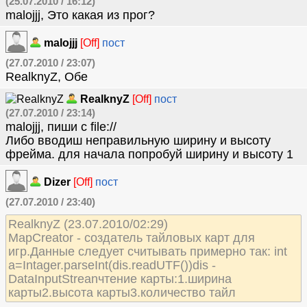
(25.07.2010 / 16:12)
malojjj, Это какая из прог?
malojjj
[Off]
пост
(27.07.2010 / 23:07)
RealknyZ, Обе
RealknyZ
[Off]
пост
(27.07.2010 / 23:14)
malojjj, пиши с file://
Либо вводиш неправильную ширину и высоту
фрейма. для начала попробуй ширину и высоту 1
Dizer
[Off]
пост
(27.07.2010 / 23:40)
RealknyZ (23.07.2010/02:29)
MapCreator - создатель тайловых карт для
игр.Данные следует считывать примерно так: int
a=Intager.parseInt(dis.readUTF())dis -
DataInputStreanчтение карты:1.ширина
карты2.высота карты3.количество тайл