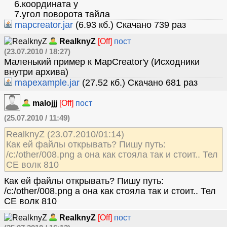
6.координата y
7.угол поворота тайла
mapcreator.jar
(6.93 кб.) Скачано 739 раз
RealknyZ
[Off]
пост
(23.07.2010 / 18:27)
Маленький пример к MapCreator'у (Исходники
внутри архива)
mapexample.jar
(27.52 кб.) Скачано 681 раз
malojjj
[Off]
пост
(25.07.2010 / 11:49)
RealknyZ (23.07.2010/01:14)
Как ей файлы открывать? Пишу путь:
/c:/other/008.png а она как стояла так и стоит.. Тел
СЕ волк 810
Как ей файлы открывать? Пишу путь:
/c:/other/008.png а она как стояла так и стоит.. Тел
СЕ волк 810
RealknyZ
[Off]
пост