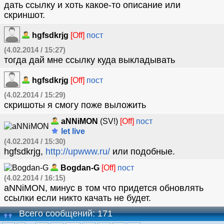
дать ссылку и хоть какое-то описание или
скриншот.
hgfsdkrjg
[Off]
пост
(4.02.2014 / 15:27)
тогда дай мне ссылку куда выкладывать
hgfsdkrjg
[Off]
пост
(4.02.2014 / 15:29)
скришоты я смогу поже выложить
aNNiMON
(SV!)
[Off]
пост
let live
(4.02.2014 / 15:30)
hgfsdkrjg,
http://upwww.ru/
или подобные.
Bogdan-G
[Off]
пост
(4.02.2014 / 16:15)
aNNiMON, минус в том что придется обновлять
ссылки если никто качать не будет.
Всего сообщений: 171