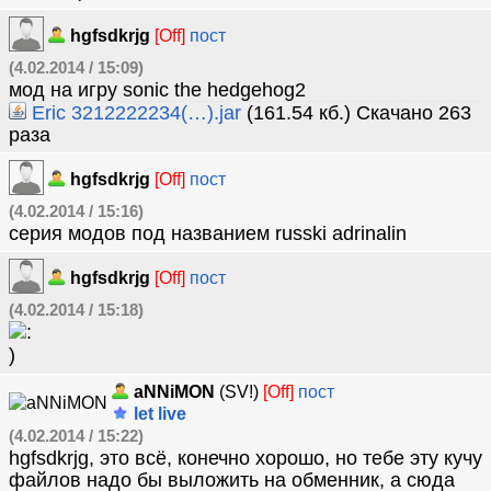
hgfsdkrjg
[Off]
пост
(4.02.2014 / 15:09)
мод на игру sonic the hedgehog2
Eric 3212222234(…).jar
(161.54 кб.) Скачано 263
раза
hgfsdkrjg
[Off]
пост
(4.02.2014 / 15:16)
серия модов под названием russki adrinalin
hgfsdkrjg
[Off]
пост
(4.02.2014 / 15:18)
aNNiMON
(SV!)
[Off]
пост
let live
(4.02.2014 / 15:22)
hgfsdkrjg, это всё, конечно хорошо, но тебе эту кучу
файлов надо бы выложить на обменник, а сюда