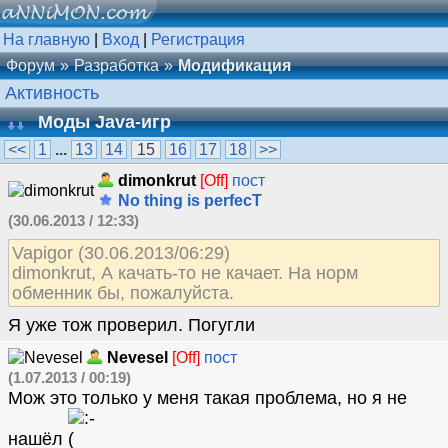
На главную
|
Вход
|
Регистрация
Форум
Разработка
Модификация
Активность
Моды Java-игр
<<
1
...
13
14
15
16
17
18
>>
dimonkrut
[Off]
пост
No thing is perfecT
(30.06.2013 / 12:33)
Vapigor (30.06.2013/06:29)
dimonkrut, А качать-то не качает. На норм
обменник бы, пожалуйста.
Я уже тож проверил. Погугли
Nevesel
[Off]
пост
(1.07.2013 / 00:19)
Мож это только у меня такая проблема, но я не
нашёл