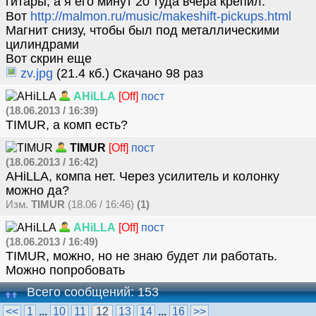
гитары, а я его минут 20 туда вчера крепил
Вот
http://malmon.ru/music/makeshift-pickups.html
Магнит снизу, чтобы был под металлическими
цилиндрами
Вот скрин еще
zv.jpg
(21.4 кб.) Скачано 98 раз
AHiLLA
[Off]
пост
(18.06.2013 / 16:39)
TIMUR, а комп есть?
TIMUR
[Off]
пост
(18.06.2013 / 16:42)
AHiLLA, компа нет. Через усилитель и колонку
можно да?
Изм.
TIMUR
(18.06 / 16:46)
(1)
AHiLLA
[Off]
пост
(18.06.2013 / 16:49)
TIMUR, можно, но не знаю будет ли работать.
Можно попробовать
Всего сообщений: 153
<<
1
...
10
11
12
13
14
...
16
>>