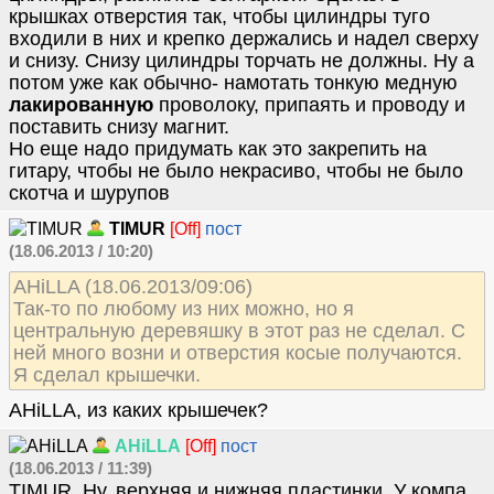
крышках отверстия так, чтобы цилиндры туго
входили в них и крепко держались и надел сверху
и снизу. Снизу цилиндры торчать не должны. Ну а
потом уже как обычно- намотать тонкую медную
лакированную
проволоку, припаять и проводу и
поставить снизу магнит.
Но еще надо придумать как это закрепить на
гитару, чтобы не было некрасиво, чтобы не было
скотча и шурупов
TIMUR
[Off]
пост
(18.06.2013 / 10:20)
AHiLLA (18.06.2013/09:06)
Так-то по любому из них можно, но я
центральную деревяшку в этот раз не сделал. С
ней много возни и отверстия косые получаются.
Я сделал крышечки.
AHiLLA, из каких крышечек?
AHiLLA
[Off]
пост
(18.06.2013 / 11:39)
TIMUR, Ну, верхняя и нижняя пластинки. У компа