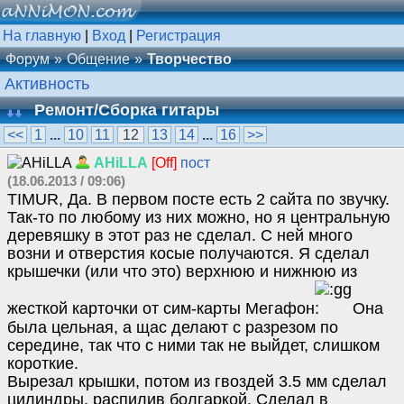
На главную
|
Вход
|
Регистрация
Форум
Общение
Творчество
Активность
Ремонт/Сборка гитары
<<
1
...
10
11
12
13
14
...
16
>>
AHiLLA
[Off]
пост
(18.06.2013 / 09:06)
TIMUR, Да. В первом посте есть 2 сайта по звучку.
Так-то по любому из них можно, но я центральную
деревяшку в этот раз не сделал. С ней много
возни и отверстия косые получаются. Я сделал
крышечки (или что это) верхнюю и нижнюю из
жесткой карточки от сим-карты Мегафон
Она
была цельная, а щас делают с разрезом по
середине, так что с ними так не выйдет, слишком
короткие.
Вырезал крышки, потом из гвоздей 3.5 мм сделал
цилиндры, распилив болгаркой. Сделал в