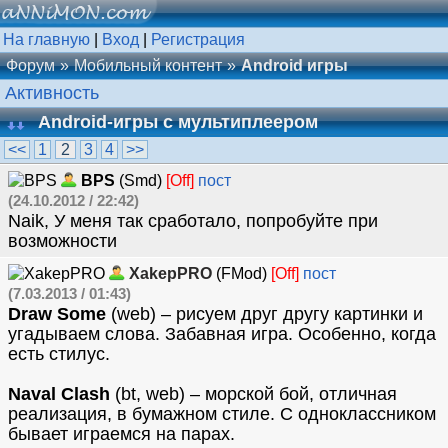
На главную
|
Вход
|
Регистрация
Форум
Мобильный контент
Android игры
Активность
Android-игры с мультиплеером
<<
1
2
3
4
>>
BPS
(Smd)
[Off]
пост
(24.10.2012 / 22:42)
Naik, У меня так сработало, попробуйте при
возможности
XakepPRO
(FMod)
[Off]
пост
(7.03.2013 / 01:43)
Draw Some
(web) – рисуем друг другу картинки и
угадываем слова. Забавная игра. Особенно, когда
есть стилус.
Naval Clash
(bt, web) – морской бой, отличная
реализация, в бумажном стиле. С одноклассником
бывает играемся на парах.