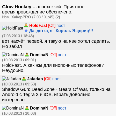
Glow Hockey
– аэрохоккей. Приятное
времяпровождение обеспечено.
Изм.
XakepPRO
(7.03 / 01:45)
(2)
HoldFast
[Off]
пост
Да, детка, я - Король Ящериц!!!
(7.03.2013 / 18:48)
вот насчёт первой, я такую на яве хотел сделать.
Но забил
DominaN
[Off]
пост
(10.03.2013 / 09:01)
HoldFast, А как жы для кнопочных телефонов?
Неудобно.
Jafadan
[Off]
пост
(10.03.2013 / 09:53)
Shadow Gun: Dead Zone - Gears Of War, только на
Android с Tegra 3 и iOS, играть довольно
интересно.
DominaN
[Off]
пост
(10.03.2013 / 10:03)