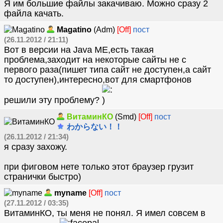
Я им большие файлы закачиваю. Можно сразу 2
файла качать.
Magatino
(Adm)
[Off]
пост
(26.11.2012 / 21:11)
Вот в версии на Java ME,есть такая
проблема,заходит на некоторые сайты не с
первого раза(пишет типа сайт не доступен,а сайт
то доступен),интересно,вот для смартфонов
решили эту проблему?
ВитаминКО
(Smd)
[Off]
пост
わからない！！
(26.11.2012 / 21:34)
я сразу захожу.
при фиговом нете только этот браузер грузит
странички быстро)
myname
[Off]
пост
(27.11.2012 / 03:35)
ВитаминКО, ты меня не понял. Я имел совсем в