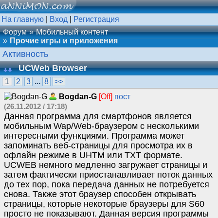
На главную
|
Вход
|
Регистрация
Форум
Мобильный контент
Прочие игры и приложения
Активность
UCWeb Browser
1
2
3
...
8
>>
Bogdan-G
[Off]
пост
(26.11.2012 / 17:18)
Данная программа для смартфонов является
мобильным Wap/Web-браузером с несколькими
интересными функциями. Программа может
запоминать веб-страницы для просмотра их в
офлайн режиме в UHTM или TXT формате.
UCWEB немного медленно загружает страницы и
затем фактически приостанавливает поток данных
до тех пор, пока передача данных не потребуется
снова. Также этот браузер способен открывать
страницы, которые некоторые браузеры для S60
просто не показывают. Данная версия программы