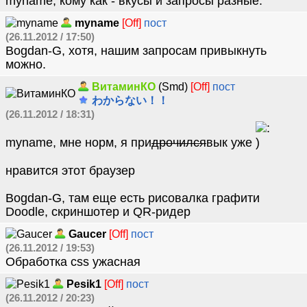
myname, кому как - вкусы и запросы разные.
myname
[Off]
пост
(26.11.2012 / 17:50)
Bogdan-G, хотя, нашим запросам привыкнуть
можно.
ВитаминКО
(Smd)
[Off]
пост
わからない！！
(26.11.2012 / 18:31)
myname, мне норм, я при
дрочился
вык уже
нравится этот браузер
Bogdan-G, там еще есть рисовалка графити
Doodle, скриншотер и QR-ридер
Gaucer
[Off]
пост
(26.11.2012 / 19:53)
Обработка css ужасная
Pesik1
[Off]
пост
(26.11.2012 / 20:23)