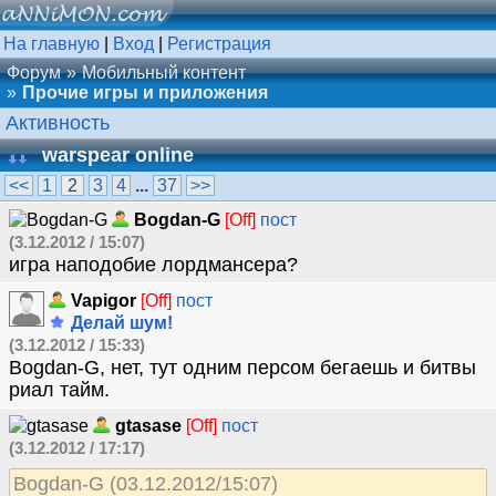
На главную
|
Вход
|
Регистрация
Форум
Мобильный контент
Прочие игры и приложения
Активность
warspear online
<<
1
2
3
4
...
37
>>
Bogdan-G
[Off]
пост
(3.12.2012 / 15:07)
игра наподобие лордмансера?
Vapigor
[Off]
пост
Делай шум!
(3.12.2012 / 15:33)
Bogdan-G, нет, тут одним персом бегаешь и битвы
риал тайм.
gtasase
[Off]
пост
(3.12.2012 / 17:17)
Bogdan-G (03.12.2012/15:07)