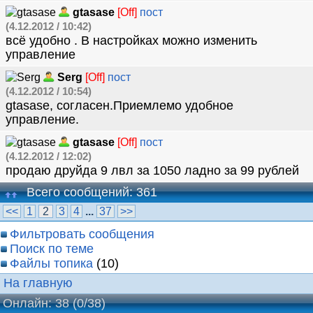
gtasase
[Off]
пост
(4.12.2012 / 10:42)
всё удобно . В настройках можно изменить
управление
Serg
[Off]
пост
(4.12.2012 / 10:54)
gtasase, согласен.Приемлемо удобное
управление.
gtasase
[Off]
пост
(4.12.2012 / 12:02)
продаю друйда 9 лвл за 1050 ладно за 99 рублей
Всего сообщений: 361
<<
1
2
3
4
...
37
>>
Фильтровать сообщения
Поиск по теме
Файлы топика
(10)
На главную
Онлайн: 38
(0/38)