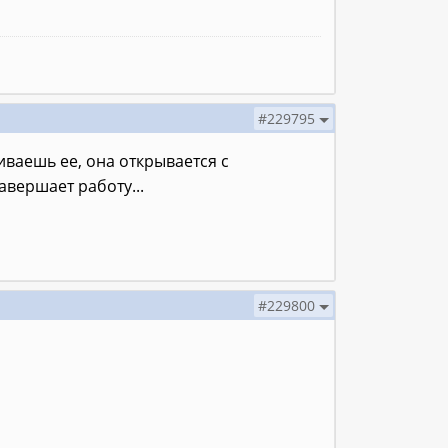
#229795
ваешь ее, она открывается с
авершает работу...
#229800