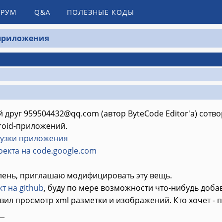
РУМ
Q&A
ПОЛЕЗНЫЕ КОДЫ
 приложения
й друг
959504432@qq.com
(автор ByteCode Editor'a) сот
roid-приложений.
рузки приложения
екта на code.google.com
 лень, приглашаю модифицировать эту вещь.
т на github
, буду по мере возможности что-нибудь добав
вил просмотр xml разметки и изображений. Кто хочет - 
__