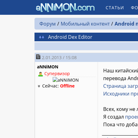
СТАТЬИ
ФО
Форум
Мобильный контент
Android
Android Dex Editor
2.01.2013 / 15:08
aNNiMON
Наш китайски
Супервизор
перевода And
Страница заг
Сейчас:
Offline
Исходники про
Всех, кому не
Я создал
проек
Пока что доба
________________