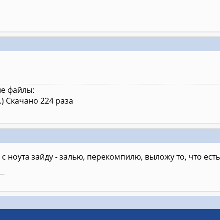
е файлы:
.) Скачано 224 раза
 с ноута зайду - залью, перекомпилю, выложу то, что есть
__