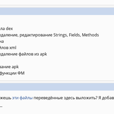
ла dex
удаление, редактирование Strings, Fields, Methods
на
йлов xml
удаление файлов из apk
вание apk
 функции ФМ
можешь
эти файлы
переведённые здесь выложить? Я добав
__