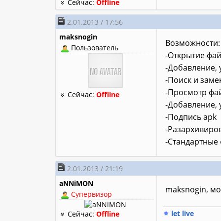
Сейчас:
Offline
2.01.2013 / 17:56
maksnogin
Возможности:
Пользователь
-Открытие фай
-Добавление, 
-Поиск и заме
-Просмотр фа
Сейчас:
Offline
-Добавление, 
-Подпись apk
-Разархивиро
-Стандартные
2.01.2013 / 21:19
aNNiMON
maksnogin, 
Супервизор
________________
let live
Сейчас:
Offline