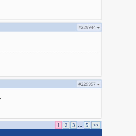
#229944
#229957
.
1
2
3
...
5
>>