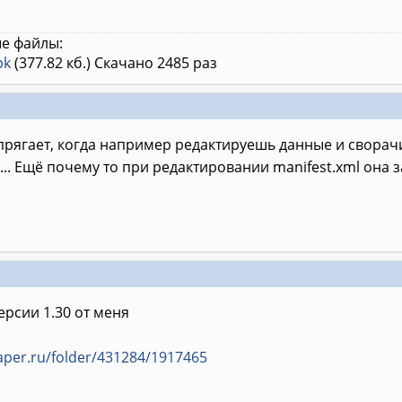
е файлы:
pk
(377.82 кб.) Скачано 2485 раз
рягает, когда например редактируешь данные и сворачи
.. Ещё почему то при редактировании manifest.xml она з
ерсии 1.30 от меня
aper.ru/folder/431284/1917465