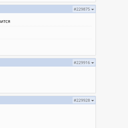
#229875
вится
#229916
#229928