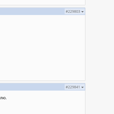
#229803
#229841
лю.