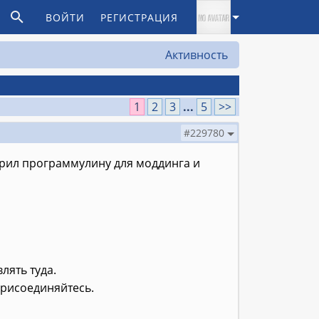
ВОЙТИ
РЕГИСТРАЦИЯ
Активность
1
2
3
...
5
>>
#229780
ворил программулину для моддинга и
лять туда.
присоединяйтесь.