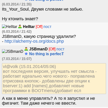
(6.03.2014 / 21:35)
Its_Your_Soul, Двумя словами не забью.
Ну ктонить знает?
Helltar
[Off]
пост
(6.03.2014 / 21:42)
JSBmanD, какую страницу удалили?
-
http://alchemy-os.org/docs.php
JSBmanD
[Off]
пост
No thing is perfecT
(7.03.2014 / 15:07)
vl@volk (15.01.2014/05:06)
вот последняя версия, улучшать нет смысла -
работает идеально.чего нового:- поправлена
отрисовка кнопок;- добавлены две опции к
bserver:1) add [names] добавляет новые
программки в BOOTmenu(добавит есл
А как в меню управлять? А то я запустил и не
фигачит. Там даже нечего не ввести.