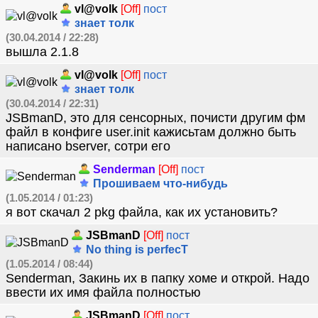
vl@volk
[Off]
пост
знает толк
(30.04.2014 / 22:28)
вышла 2.1.8
vl@volk
[Off]
пост
знает толк
(30.04.2014 / 22:31)
JSBmanD, это для сенсорных, почисти другим фм
файл в конфиге user.init кажисьтам должно быть
написано bserver, сотри его
Senderman
[Off]
пост
Прошиваем что-нибудь
(1.05.2014 / 01:23)
я вот скачал 2 pkg файла, как их установить?
JSBmanD
[Off]
пост
No thing is perfecT
(1.05.2014 / 08:44)
Senderman, Закинь их в папку хоме и открой. Надо
ввести их имя файла полностью
JSBmanD
[Off]
пост