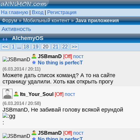
На главную
|
Вход
|
Регистрация
Форум
Мобильный контент
Java приложения
Активность
AlchemyOS
<<
1
...
18
19
20
21
22
>>
JSBmanD
[Off]
пост
No thing is perfecT
(6.03.2014 / 20:11)
Можете дать список команд? А то на сайте
страницу удалили. Хоть как открыть прогу
Its_Your_Soul
[Off]
пост
(6.03.2014 / 20:58)
JSBmanD, Не забивай голову всякой ерундой
JSBmanD
[Off]
пост
No thing is perfecT