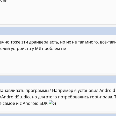
ств
ечно тоже эти драйвера есть, но их не так много, всё-т
елей устройств у M$ проблем нет
танавливать программы? Например я установил Android 
/AndroidStudio, но для этого потребовались root-права.
же самое и с Android SDK