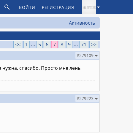
ВОЙТИ
РЕГИСТРАЦИЯ
Активность
<<
1
...
5
6
7
8
9
...
71
>>
#279109
е нужна, спасибо. Просто мне лень
#279223