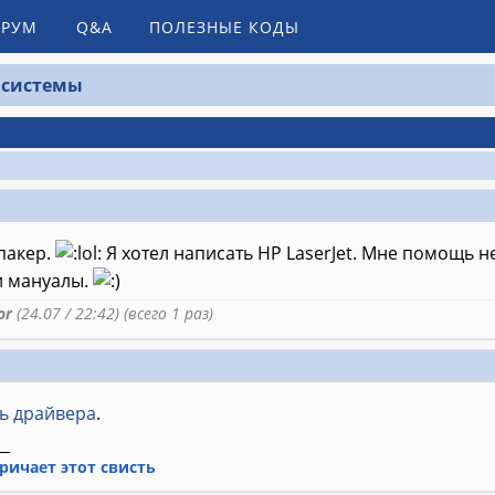
РУМ
Q&A
ПОЛЕЗНЫЕ КОДЫ
 системы
пакер.
Я хотел написать HP LaserJet. Мне помощь н
и мануалы.
or
(24.07 / 22:42) (всего 1 раз)
ь драйвера
.
__
ричает этот свисть