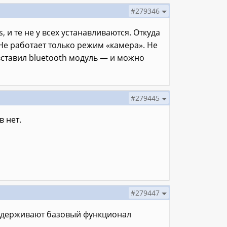
#279346
 и те не у всех устанавливаются. Откуда
. Не работает только режим «камера». Не
 вставил bluetooth модуль — и можно
#279445
 нет.
#279447
оддерживают базовый функционал