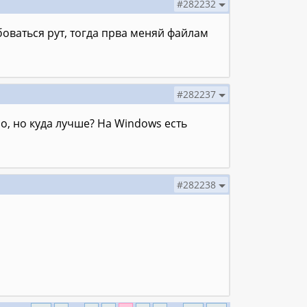
#282232
боваться рут, тогда прва меняй файлам
#282237
о, но куда лучше? На Windows есть
#282238