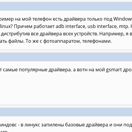
ример на мой телефон есть драйвера только под Windows,
linux? Причем работает adb interface, usb interface, mtp
 дистрибутив все драйвера всех устройств. Например, я
ать файлы. То же с фотоаппаратом, телефонами.
т самые популярные драйвера. а вотн на мой gsmart дров
виндовс - в линукс запилены базовые драйвера и они п