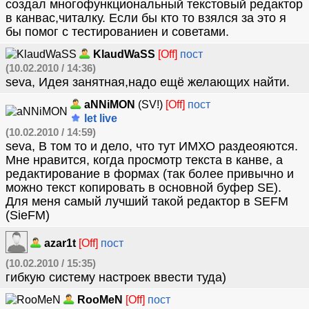
создал многофункциональный текстовый редактор
в канвас,читалку. Если бы кто то взялся за это я
бы помог с тестированиен и советами.
KlaudWaSS
[Off]
пост
(10.02.2010 / 14:36)
seva, Идея занятная,надо ещё желающих найти.
aNNiMON
(SV!)
[Off]
пост
let live
(10.02.2010 / 14:59)
seva, В том то и дело, что тут ИМХО раздеояются.
Мне нравится, когда просмотр текста в канве, а
редактирование в формах (так более привычно и
можно текст копировать в основной буфер SE).
Для меня самый лучший такой редактор в SEFM
(SieFM)
azar1t
[Off]
пост
(10.02.2010 / 15:35)
гибкую систему настроек ввести туда)
RooMeN
[Off]
пост