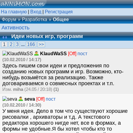
На главную
|
Вход
|
Регистрация
Форум
Разработка
Общее
Активность
Идеи новых игр, программ
1
2
3
...
166
>>
KlaudWaSS
[Off]
пост
(10.02.2010 / 14:17)
Здесь пишем свои идеи и предложения по
созданию новых программ и игр. Возможно, кто-
нибудь возьмётся за реализацию. Также
договариваемся о совмесных проектах и т.п.
Изм.
miha
(24.05 / 20:18)
(1)
seva
[Off]
пост
(10.02.2010 / 14:30)
У меня идея. Дело в том что существуют хорошие
рисовалки , архиваторы и т.д. А текстового
редактора хорошего нигде нет, все в формах, а
формы не удобные.Я бы хотел чтобы кто то