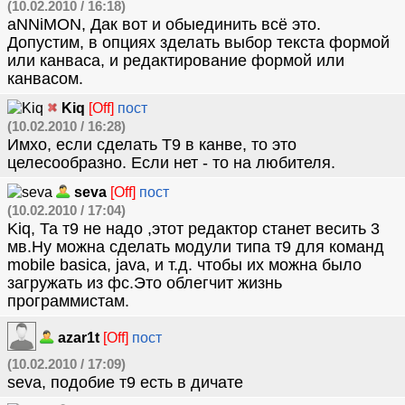
(10.02.2010 / 16:18)
aNNiMON, Дак вот и обыединить всё это.
Допустим, в опциях зделать выбор текста формой
или канваса, и редактирование формой или
канвасом.
Kiq
[Off]
пост
(10.02.2010 / 16:28)
Имхо, если сделать Т9 в канве, то это
целесообразно. Если нет - то на любителя.
seva
[Off]
пост
(10.02.2010 / 17:04)
Kiq, Та т9 не надо ,этот редактор станет весить 3
мв.Ну можна сделать модули типа т9 для команд
mobile basica, java, и т.д. чтобы их можна было
загружать из фс.Это облегчит жизнь
программистам.
azar1t
[Off]
пост
(10.02.2010 / 17:09)
seva, подобие т9 есть в дичате