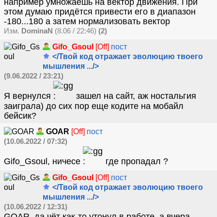
например умножаешь на вектор движения. При
этом думаю придётся привести его в диапазон
-180...180 а затем нормализовать вектор
Изм.
DominaN
(8.06 / 22:46)
(2)
Gifo_Gsoul
[Off]
пост
</Твой код отражает эволюцию твоего
мышления .../>
(9.06.2022 / 23:21)
Я вернулся
зашел на сайт, аж ностальгия
заиграла) до сих пор еще кодите на мобайл
бейсик?
GOAR
[Off]
пост
(10.06.2022 / 07:32)
Gifo_Gsoul, ничесе
где пропадал ?
Gifo_Gsoul
[Off]
пост
</Твой код отражает эволюцию твоего
мышления .../>
(10.06.2022 / 12:31)
GOAR, да чёт как-то утонул в работе, а вчера