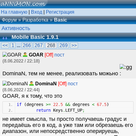
На главную
|
Вход
|
Регистрация
Форум
Разработка
Basic
Активность
Mobile Basic 1.9.1
<<
1
...
266
267
268
269
>>
GOAR
[Off]
пост
(8.06.2022 / 22:18)
DominaN, тем не менее, реализовать можьно
DominaN
[Off]
пост
(8.06.2022 / 22:44)
GOAR, я к тому, что это
if
(
degrees
>=
22.5
&&
degrees
<
67.5
)
return
Keys
.
LEFT_UP
;
не имеет смысла, ты просто получаешь градус и
передаёшь его в код, а уже там или обрезаешь его
диапазон, или непосредственно оперируешь,