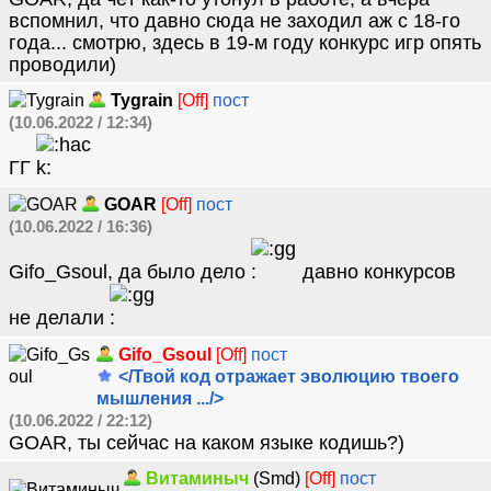
вспомнил, что давно сюда не заходил аж с 18-го
года... смотрю, здесь в 19-м году конкурс игр опять
проводили)
Tygrain
[Off]
пост
(10.06.2022 / 12:34)
ГГ
GOAR
[Off]
пост
(10.06.2022 / 16:36)
Gifo_Gsoul, да было дело
давно конкурсов
не делали
Gifo_Gsoul
[Off]
пост
</Твой код отражает эволюцию твоего
мышления .../>
(10.06.2022 / 22:12)
GOAR, ты сейчас на каком языке кодишь?)
Витаминыч
(Smd)
[Off]
пост