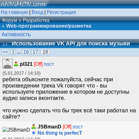
На главную
|
Вход
|
Регистрация
Форум
Разработка
Web-программирование/разметка
Активность
Использование VK API для поиска музыки
<<
1
...
16
17
18
pl321
[Off]
пост
(5.01.2017 / 14:10)
ребята объясните пожалуйста, сейчас при
произведении трека Vk говорят что - вы
используете приложение в котором не доступны
аудио записи вконтакте.
что нужно сделать что бы трек всё таки работал на
сайте?
JSBmanD
[Off]
пост
No thing is perfecT