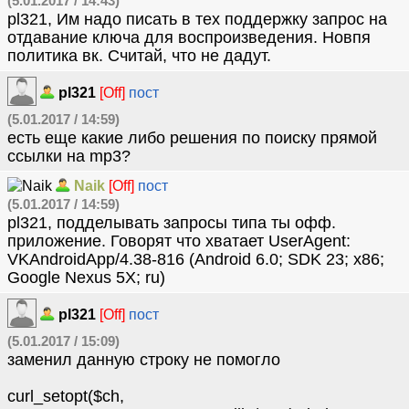
(5.01.2017 / 14:43)
pl321, Им надо писать в тех поддержку запрос на
отдавание ключа для воспроизведения. Новпя
политика вк. Считай, что не дадут.
pl321
[Off]
пост
(5.01.2017 / 14:59)
есть еще какие либо решения по поиску прямой
ссылки на mp3?
Naik
[Off]
пост
(5.01.2017 / 14:59)
pl321, подделывать запросы типа ты офф.
приложение. Говорят что хватает UserAgent:
VKAndroidApp/4.38-816 (Android 6.0; SDK 23; x86;
Google Nexus 5X; ru)
pl321
[Off]
пост
(5.01.2017 / 15:09)
заменил данную строку не помогло
curl_setopt($ch,