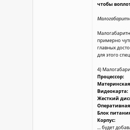
чтобы вопло
Малогабаритн
Малогабаритн
примерно чут
главных досто
для этого сп
4) Малогабари
Процессор:
Материнская
Видеокарта:
Жесткий дис
Оперативная
Блок питания
Корпус:
... будет доба