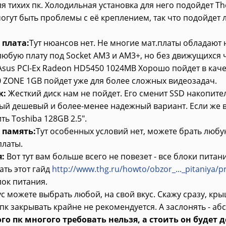
я тихих пк. Холодильная установка для него подойдет The
огут быть проблемы с её креплением, так что подойдет 
 плата:
Тут нюансов нет. Не многие мат.платы обладают 
юбую плату под Socket AM3 и AM3+, но без движущихся ч
Asus PCI-Ex Radeon HD5450 1024MB Хорошо пойдет в качес
 ZONE 1GB пойдет уже для более сложных видеозадач.
к:
Жесткий диск нам не пойдет. Его сменит SSD накопител
мый дешевый и более-менее надежный вариант. Если же 
ть Toshiba 128GB 2.5".
 память:
Тут особенных условий нет, можете брать люб
платы.
:
Вот тут вам больше всего не повезет - все блоки питан
ть этот гайд
http://www.thg.ru/howto/obzor_..._pitaniya/pr
ок питания.
с можете выбрать любой, на свой вкус. Скажу сразу, кр
 пк закрывать крайне не рекомендуется. А заслонять - а
ого пк многого требовать нельзя, а стоить он будет 