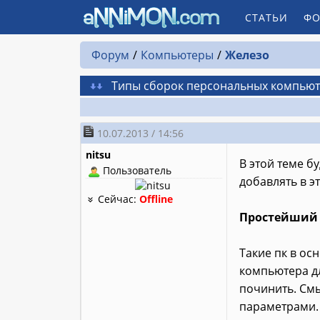
СТАТЬИ
ФО
Форум
Компьютеры
Железо
Типы сборок персональных компью
10.07.2013 / 14:56
nitsu
В этой теме б
Пользователь
добавлять в э
Сейчас:
Offline
Простейший 
Такие пк в ос
компьютера дл
починить. См
параметрами. 