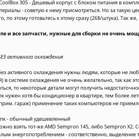
CoolBox 305 - Дешевый корпус с блоком питания в компле
териалы - советую к нему присмотреться. Но за такую це
о, по этому готовьтесь к этому сразу (26$/штука). Так же
пе и все запчасти, нужные для сборки не очень мо
ЕЗ активного охлаждения
з активного охлаждения нужны людям, которые не любя
й) в системе охлаждения не очень желательно, так как это
аться, то некоторые детали могут получить недостаточн
пк нужен хотя-бы кондиционер в квартире, тем более ле
прим. гараж) применение таких компьютеров не приемл
й пк - обычный удешевленный
жно взять тот-же AMD Sempron 145, либо Sempron X2. 
лым энергопотреблением - соответственно, выделение 