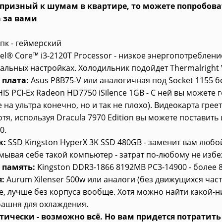
призный к шумам в квартире, то можете попробоват
 за вами
 пк - геймерский
tel® Core™ i3-2120T Processor - низкое энергопотреблени
альных настройках. Холодильник подойдет Thermalright 
 плата:
Asus P8B75-V или аналогичная под Socket 1155 б
HIS PCI-Ex Radeon HD7750 iSilence 1GB - С ней вы можете
 на ультра конечно, но и так не плохо). Видеокарта греет
отя, используя Dracula 7970 Edition вы можете поставить 
0.
к:
SSD Kingston HyperX 3K SSD 480GB - заменит вам любо
умывая себе такой компьютер - затрат по-любому не избе
 память:
Kingston DDR3-1866 8192MB PC3-14900 - более 8
:
Aurum Xilenser 500w или аналоги (без движущихся част
е, лучше без корпуса вообще. Хотя можно найти какой-н
башня для охлаждения.
тически - возможно всё. Но вам придется потратит