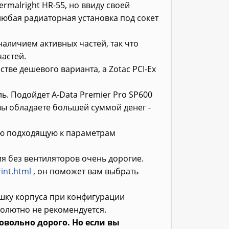
rmalright HR-55, но ввиду своей
любая радиаторная установка под сокет
наличием активных частей, так что
астей.
тве дешевого варианта, а Zotac PCI-Ex
ь. Подойдет A-Data Premier Pro SP600
вы обладаете большей суммой денег -
ую подходящую к параметрам
ия без вентиляторов очень дорогие.
int.html
, он поможет вам выбрать
ышку корпуса при конфигурации
бсолютно не рекомендуется.
довольно дорого. Но если вы