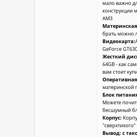
мало важно дл
конструкции м
AM3
Материнская
брать можно л
Видеокарта:
GeForce GT630
Жесткий дис
64GB - как са
вам стоит купи
Оперативная
материнской 
Блок питания
Можете почита
бесшумный бл
Корпус:
Корпу
"сверхтихого"
Вывод: с так