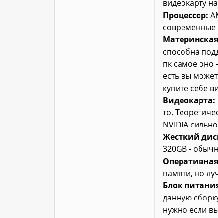
видеокарту на
Процессор:
AM
современные в
Материнская
способна подд
пк самое оно 
есть вы может
купите себе в
Видеокарта:
то. Теоретиче
NVIDIA сильно
Жесткий дис
320GB - обычн
Оперативная
памяти, но лу
Блок питания
данную сборку
нужно если вы