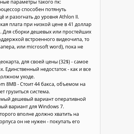
ные параметры такого пк:
роцессор способен потянуть
и разогнать до уровня Athlon II.
кая плата при низкой цене в 41 доллар
). Для сборки дешевых или простейших
поддержкой встроенного видеочипа, то
пера, или microsoft word), пока не
еокарта, для своей цены (32$) - самое
х. Единственный недостаток - как и все
должном уходе.
pm 8MB - Стоит 44 бакса, объемом на
ет грузиться система.
 самый дешевый вариант оперативной
ный вариант для Windows 7.
торого вполне должно хватить на
орпуса он не нужен - покупать его