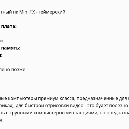
тный пк MiniITX - геймерский
 плата:
к:
 память:
:
влено позже
ые компьютеры премиум класса, предназначенные для ко
ройках), для быстрой отрисовки видео - это будет полезн
ть с крупными компьютерными станциями, но предназ
я.