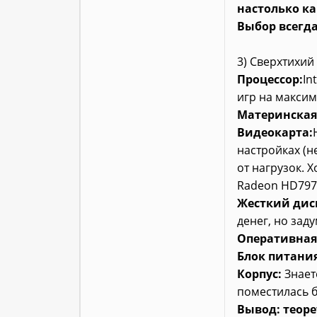
настолько ка
Выбор всегда
3) Сверхтихий
Процессор:
In
игр на максим
Материнская
Видеокарта:
настройках (не
от нагрузок. Х
Radeon HD797
Жесткий дис
денег, но зад
Оперативная
Блок питания
Корпус:
Знает
поместилась 
Вывод: теоре