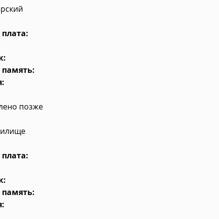
ерский
 плата:
к:
 память:
:
влено позже
анилище
 плата:
к:
 память:
: