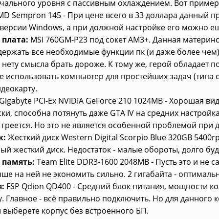
чального уровня с пассивным охлаждением. Вот пример
D Sempron 145 - При цене всего в 33 доллара данный п
ерсии Windows, а при должной настройке его можно ещё 
 плата:
MSI 760GM-P23 под сокет AM3+. Данная материнс
ержать все необходимые функции пк (и даже более чем
- нету смысла брать дороже. К тому же, герой обладает 
е использовать компьютер для простейших задач (типа са
идеокарту.
Gigabyte PCI-Ex NVIDIA GeForce 210 1024MB - Хорошая вид
ски, способна потянуть даже GTA IV на средних настройка
 греется. Но это не является особенной проблемой при 
к:
Жесткий диск Western Digital Scorpio Blue 320GB 5400r
ый жесткий диск. Недостаток - малые обороты, долго буд
 память:
Team Elite DDR3-1600 2048MB - Пусть это и не
чше на ней не экономить сильно. 2 гигабайта - оптималь
:
FSP Qdion QD400 - Средний блок питания, мощности ко
. Главное - всё правильно подключить. Но для данного к
 выберете корпус без встроенного БП.