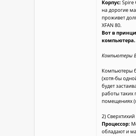
Корпус:
Spire 
на дорогие ма
проживет долг
XFAN 80.
Вот в принци
компьютера.
Компьютеры Б
Компьютеры бе
(хотя-бы одно
будет застаив
работы таких 
помещениях (
2) Сверхтихи
Процессор:
Мо
обладают и ма