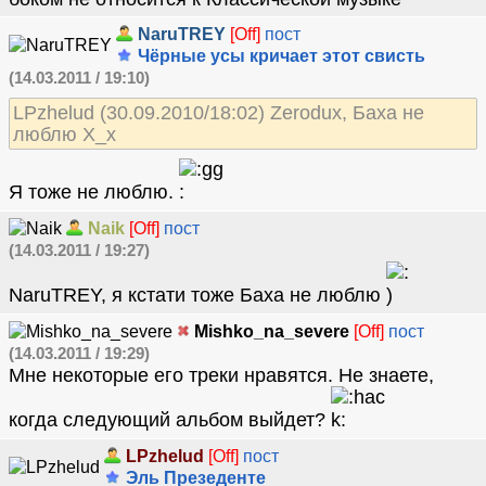
NaruTREY
[Off]
пост
Чёрные усы кричает этот свисть
(14.03.2011 / 19:10)
LPzhelud (30.09.2010/18:02) Zerodux, Баха не
люблю Х_х
Я тоже не люблю.
Naik
[Off]
пост
(14.03.2011 / 19:27)
NaruTREY, я кстати тоже Баха не люблю
Mishko_na_severe
[Off]
пост
(14.03.2011 / 19:29)
Мне некоторые его треки нравятся. Не знаете,
когда следующий альбом выйдет?
LPzhelud
[Off]
пост
Эль Презеденте