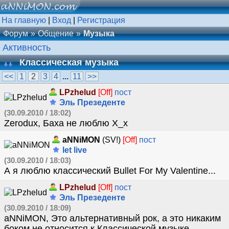
На главную
|
Вход
|
Регистрация
Форум
Общение
Музыка
Активность
Классическая музыка
<<
1
2
3
4
...
11
>>
LPzhelud
[Off]
пост
Эль Презеденте
(30.09.2010 / 18:02)
Zerodux, Баха не люблю Х_х
aNNiMON
(SV!)
[Off]
пост
let live
(30.09.2010 / 18:03)
А я люблю классический Bullet For My Valentine...
LPzhelud
[Off]
пост
Эль Презеденте
(30.09.2010 / 18:09)
aNNiMON, Это альтернативный рок, а это никаким
боком не относится к Классической музыке