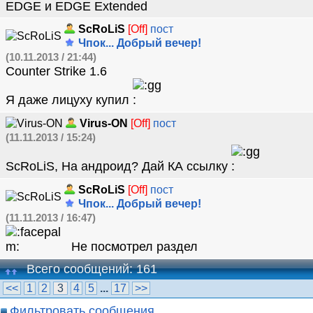
EDGE и EDGE Extended
ScRoLiS
[Off]
пост
Чпок... Добрый вечер!
(10.11.2013 / 21:44)
Counter Strike 1.6
Я даже лицуху купил
Virus-ON
[Off]
пост
(11.11.2013 / 15:24)
ScRoLiS, На андроид? Дай КА ссылку
ScRoLiS
[Off]
пост
Чпок... Добрый вечер!
(11.11.2013 / 16:47)
Не посмотрел раздел
Всего сообщений: 161
<<
1
2
3
4
5
...
17
>>
Фильтровать сообщения