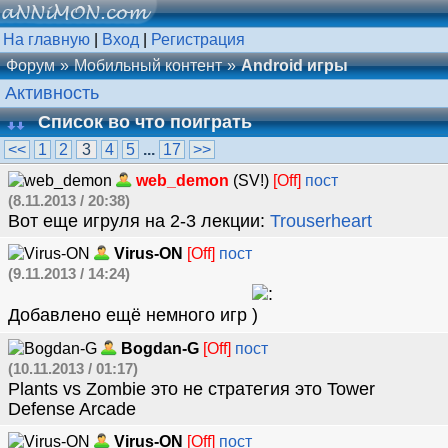
На главную
|
Вход
|
Регистрация
Форум
Мобильный контент
Android игры
Активность
Список во что поиграть
<<
1
2
3
4
5
...
17
>>
web_demon
(SV!)
[Off]
пост
(8.11.2013 / 20:38)
Вот еще игруля на 2-3 лекции:
Trouserheart
Virus-ON
[Off]
пост
(9.11.2013 / 14:24)
Добавлено ещё немного игр
Bogdan-G
[Off]
пост
(10.11.2013 / 01:17)
Plants vs Zombie это не стратегия это Tower
Defense Arcade
Virus-ON
[Off]
пост