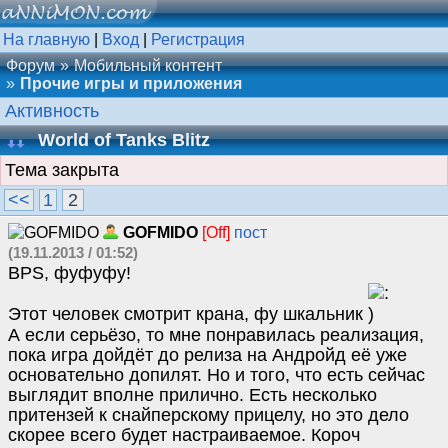
На главную
|
Вход
|
Регистрация
Форум
Мобильный контент
Прочие игры и приложения
Активность
World of Tanks Blitz
Тема закрыта
<<
1
2
GOFMIDO
[Off]
пост
(19.11.2013 / 01:52)
BPS, фуфуфу!
Этот человек смотрит крана, фу шкальник
А если серьёзо, то мне понравилась реализация,
пока игра дойдёт до релиза на Андройд её уже
основательно допилят. Но и того, что есть сейчас
выглядит вполне прилично. Есть несколько
притензей к снайперскому прицелу, но это дело
скорее всего будет настраиваемое. Короч