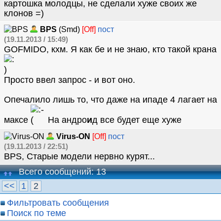
картошка молодцы, не сделали хуже своих же
клонов =)
BPS
(Smd)
[Off]
пост
(19.11.2013 / 15:49)
GOFMIDO, кхм. Я как бе и не знаю, кто такой крана
Просто ввел запрос - и вот оно.
Опечалило лишь то, что даже на ипаде 4 лагает на
максе
На андро
и
д все будет еще хуже
Virus-ON
[Off]
пост
(19.11.2013 / 22:51)
BPS, Старые модели нервно курят...
Всего сообщений: 13
<<
1
2
Фильтровать сообщения
Поиск по теме