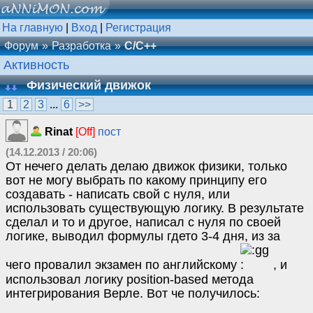
На главную
|
Вход
|
Регистрация
Форум
Разработка
C/C++
Активность
Физический движок
1
2
3
...
6
>>
Rinat
[Off]
пост
(14.12.2013 / 20:06)
От нечего делать делаю движок физики, только
вот не могу выбрать по какому принципу его
создавать - написать свой с нуля, или
использовать существующую логику. В результате
сделал и то и другое, написал с нуля по своей
логике, выводил формулы гдето 3-4 дня, из за
чего провалил экзамен по английскому
, и
использовал логику position-based метода
интегрирования Верле. Вот че получилось: