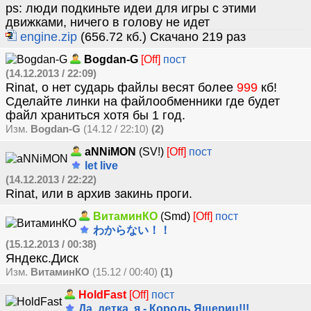
ps: люди подкиньте идеи для игры с этими
движками, ничего в голову не идет
engine.zip
(656.72 кб.) Скачано 219 раз
Bogdan-G
[Off]
пост
(14.12.2013 / 22:09)
Rinat, о нет сударь файлы весят более
999
кб!
Сделайте линки на файлообменники где будет
файл храниться хотя бы 1 год.
Изм.
Bogdan-G
(14.12 / 22:10)
(2)
aNNiMON
(SV!)
[Off]
пост
let live
(14.12.2013 / 22:22)
Rinat, или в архив закинь проги.
ВитаминКО
(Smd)
[Off]
пост
わからない！！
(15.12.2013 / 00:38)
Яндекс.Диск
Изм.
ВитаминКО
(15.12 / 00:40)
(1)
HoldFast
[Off]
пост
Да, детка, я - Король Ящериц!!!