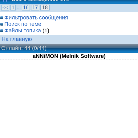
<<
1
...
16
17
18
Фильтровать сообщения
Поиск по теме
Файлы топика
(1)
На главную
Онлайн: 44
(0/44)
aNNiMON (Melnik Software)