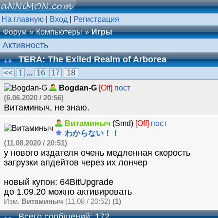
На главную
|
Вход
|
Регистрация
Форум
Компьютеры
Игры
Активность
TERA: The Exiled Realm of Arborea
<<
1
...
16
17
18
Bogdan-G
[Off]
пост
(6.06.2020 / 20:56)
Витаминыч, не знаю.
Витаминыч
(Smd)
[Off]
пост
わからない！！
(11.08.2020 / 20:51)
у нового издателя очень медленная скорость
загрузки апдейтов через их лончер
новый купон: 64BitUpgrade
до 1.09.20 можно активировать
Изм.
Витаминыч
(11.08 / 20:52)
(1)
Всего сообщений: 172