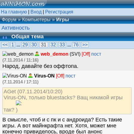
На главную
|
Вход
|
Регистрация
Форум
Компьютеры
Игры
Активность
Общая тема
<<
1
...
29
30
31
32
33
...
76
>>
web_demon
(SV!)
[Off]
пост
(7.11.2014 / 11:16)
Народ, давайте без оффтопа.
Virus-ON
[Off]
пост
(7.11.2014 / 17:11)
AGet (07.11.2014/10:20)
Virus-ON, только bluestacks? Ващ никакой игры
так?
В смысле, чтоб и с пк и с андроида? Есть такие
игры. А вот майнкрафта нет. Хотя, может мне
конечно привиделось, вроде был анонс