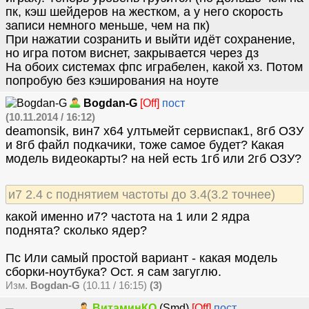
пк, кэш шейдеров на жестком, а у него скорость
записи немного меньше, чем на пк)
При нажатии созранить и выйти идёт сохранение,
но игра потом виснет, закрывается через дз
На обоих системах фпс играбелен, какой хз. Потом
попробую без кэширования на ноуте
Bogdan-G
[Off]
пост
(10.11.2014 / 16:12)
deamonsik, вин7 х64 ултьмейт сервиспак1, 8гб ОЗУ
и 8гб файл подкачики, тоже самое будет? Какая
модель видеокарты? на ней есть 1гб или 2гб ОЗУ?
и7 2.4 с поднятием частоты до 3.4(3.2 точнее)
какой именно и7? частота на 1 или 2 ядра
поднята? сколько ядер?
Пс Или самый простой вариант - какая модель
сборки-ноутбука? Ост. я сам загуглю.
Изм.
Bogdan-G
(10.11 / 16:15)
(3)
ВитаминКО
(Smd)
[Off]
пост