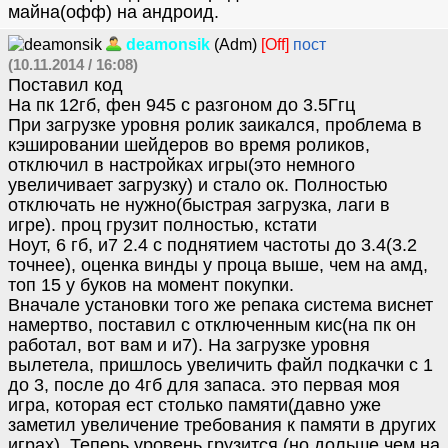
майна(офф) на андроид.
deamonsik
(Adm)
[Off]
пост
(10.11.2014 / 16:08)
Поставил код
На пк 12гб, фен 945 с разгоном до 3.5Ггц
При загрузке уровня ролик заикался, проблема в
кэшировании шейдеров во время роликов,
отключил в настройках игры(это немного
увеличивает загрузку) и стало ок. Полностью
отключать не нужно(быстрая загрузка, лаги в
игре). проц грузит полностью, кстати
Ноут, 6 гб, и7 2.4 с поднятием частоты до 3.4(3.2
точнее), оценка винды у проца выше, чем на амд,
топ 15 у буков на момент покупки.
Вначале установки того же репака система виснет
намертво, поставил с отключенным кис(на пк он
работал, вот вам и и7). На загрузке уровня
вылетела, пришлось увеличить файл подкачки с 1
до 3, после до 4гб для запаса. это первая моя
игра, которая ест столько памяти(давно уже
заметил увеличение требования к памяти в других
играх). Теперь уровень грузится (но дольше чем на