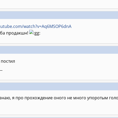
youtube.com/watch?v=Aq6MSOP6dnA
еба продакшн!
 постил
__
знаю, я про прохождение оного не много упоротым гол