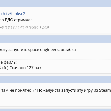
tch.tv/fenksc2
по БДО стримчег.
-G
(18.12 / 14:14) (всего 1 раз)
могу запустить space engineers. ошибка
е файлы:
5 кб.) Скачано 127 раз
 там не понятно ? ' Пожалуйста запусти эту игру из Steam