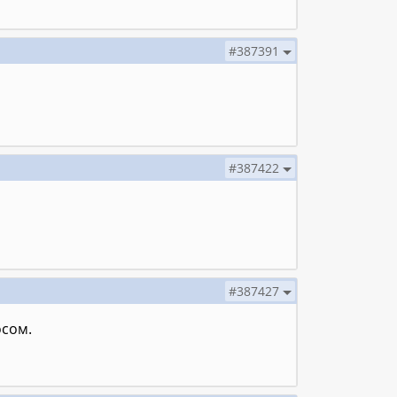
#387391
#387422
#387427
осом.