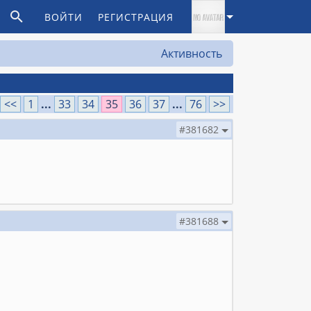
ВОЙТИ
РЕГИСТРАЦИЯ
Активность
<<
1
...
33
34
35
36
37
...
76
>>
#381682
#381688