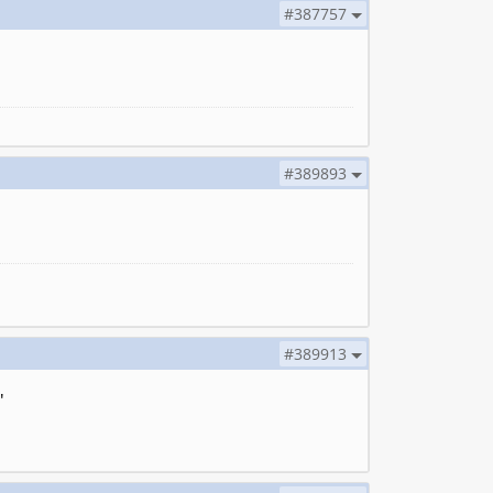
#387757
#389893
#389913
'