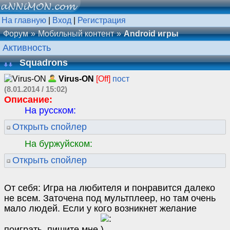
На главную
|
Вход
|
Регистрация
Форум
Мобильный контент
Android игры
Активность
Squadrons
Virus-ON
[Off]
пост
(8.01.2014 / 15:02)
Описание:
На русском:
Открыть спойлер
На буржуйском:
Открыть спойлер
От себя: Игра на любителя и понравится далеко
не всем. Заточена под мультплеер, но там очень
мало людей. Если у кого возникнет желание
поиграть, пишите мне