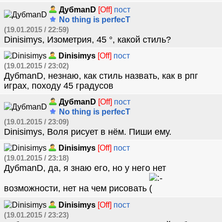
ДубmanD
[Off]
пост
No thing is perfecT
(19.01.2015 / 22:59)
Dinisimys, Изометрия, 45 °, какой стиль?
Dinisimys
[Off]
пост
(19.01.2015 / 23:02)
ДубmanD, незнаю, как стиль назвать, как в рпг
играх, походу 45 градусов
ДубmanD
[Off]
пост
No thing is perfecT
(19.01.2015 / 23:09)
Dinisimys, Воля рисует в нём. Пиши ему.
Dinisimys
[Off]
пост
(19.01.2015 / 23:18)
ДубmanD, да, я знаю его, но у него нет
возможности, нет на чем рисовать
Dinisimys
[Off]
пост
(19.01.2015 / 23:23)