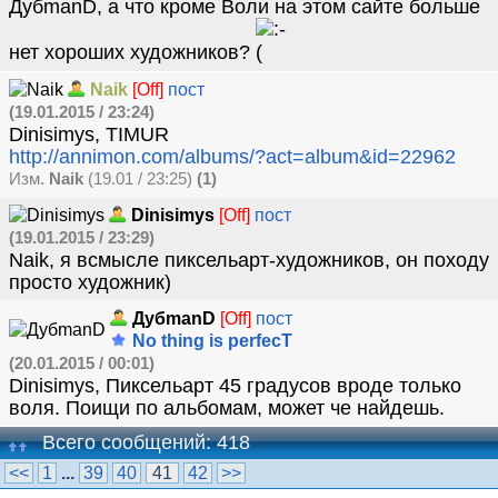
ДубmanD, а что кроме Воли на этом сайте больше
нет хороших художников?
Naik
[Off]
пост
(19.01.2015 / 23:24)
Dinisimys, TIMUR
http://annimon.com/albums/?act=album&id=22962
Изм.
Naik
(19.01 / 23:25)
(1)
Dinisimys
[Off]
пост
(19.01.2015 / 23:29)
Naik, я всмысле пиксельарт-художников, он походу
просто художник)
ДубmanD
[Off]
пост
No thing is perfecT
(20.01.2015 / 00:01)
Dinisimys, Пиксельарт 45 градусов вроде только
воля. Поищи по альбомам, может че найдешь.
Всего сообщений: 418
<<
1
...
39
40
41
42
>>