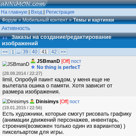
На главную
|
Вход
|
Регистрация
Форум
Мобильный контент
Темы и картинки
Активность
Заказы на создание/редактирование
изображений
<<
1
...
39
40
41
42
>>
JSBmanD
[Off]
пост
No thing is perfecT
(28.09.2014 / 22:27)
limil, Опробуй паинт кадом, у меня еще не
вылетала ошика о памяти. Хотя зависит от
размера изображения.
Dinisimys
[Off]
пост
(19.01.2015 / 22:56)
Есть художники, которые смогут рисовать графику
(анимации движений персонажев, инвентарь,
строения(возможен только один из вариантов) )
пиксельартом для игры.