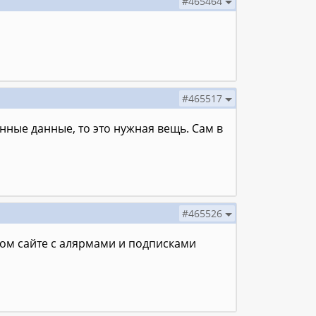
#465464
#465517
ённые данные, то это нужная вещь. Сам в
#465526
ном сайте с алярмами и подписками