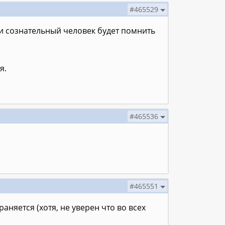
#465529
и сознательный человек будет помнить
я.
#465536
#465551
аняется (хотя, не уверен что во всех