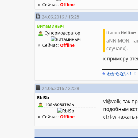
Сейчас:
Offline
24.06.2016 / 15:28
Витаминыч
Супермодератор
Цитата
Helltar:
aNNiMON, так
Сейчас:
Offline
случаях).
к примеру вте
________________
わからない！！
24.06.2016 / 22:28
RblSb
vl@volk, так 
Пользователь
подобным встр
ctrl-w нажать 
Сейчас:
Offline