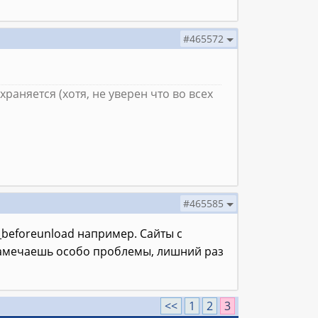
#465572
раняется (хотя, не уверен что во всех
#465585
e_beforeunload например. Сайты с
 замечаешь особо проблемы, лишний раз
<<
1
2
3