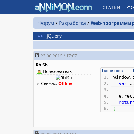
СТАТЬИ
ФО
Форум
Разработка
Web-программир
jQuery
23.06.2016 / 17:07
RblSb
Пользователь
[копировать]
window.
Сейчас:
Offline
var
co
e.
ret
retur
}