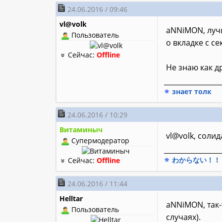
24.06.2016 / 09:46
vl@volk
aNNiMON, лучш
Пользователь
о вкладке с с
Сейчас:
Offline
Не знаю как д
________________
знает толк
24.06.2016 / 10:29
Витаминыч
vl@volk, соли
Супермодератор
________________
わからない！！
Сейчас:
Offline
24.06.2016 / 11:44
Helltar
aNNiMON, так-
Пользователь
случаях).