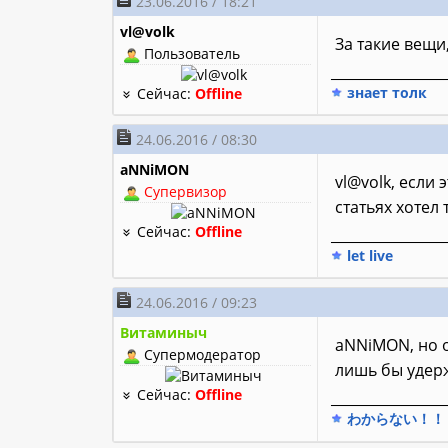
23.06.2016 / 18:21
vl@volk
За такие вещи
Пользователь
________________
знает толк
Сейчас:
Offline
24.06.2016 / 08:30
aNNiMON
vl@volk, если
Супервизор
статьях хотел 
Сейчас:
Offline
________________
let live
24.06.2016 / 09:23
Витаминыч
aNNiMON, но о
Супермодератор
лишь бы удер
Сейчас:
Offline
________________
わからない！！