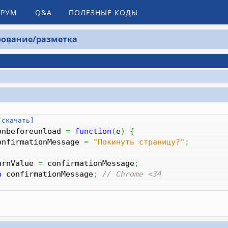
РУМ
Q&A
ПОЛЕЗНЫЕ КОДЫ
ование/разметка
[скачать]
onbeforeunload
=
function
(
e
)
{
nfirmationMessage
=
"Покинуть страницу?"
;
urnValue
=
confirmationMessage
;
n
confirmationMessage
;
// Chrome <34