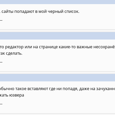
, сайты попадают в мой черный список.
__
 это редактор или на странице какие-то важные несохран
так сделать.
__
бычно такое вставляют где ни попадя, даже на зачухан
жать юзвера
__