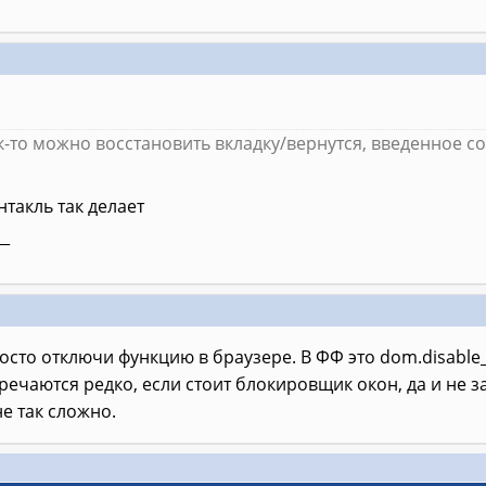
-то можно восстановить вкладку/вернутся, введенное сох
нтакль так делает
__
просто отключи функцию в браузере. В ФФ это dom.disabl
ечаются редко, если стоит блокировщик окон, да и не
не так сложно.